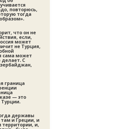
од об
ручивается
адо, повторюсь,
которую тогда
образом».
рит, что он не
ствия, если,
Россия может
ничит не Турция,
добной
я сама может
 делает. С
 Азербайджан,
ая граница
еренции
аница
казе — это
 Турции.
 когда державы
там и Греции, и
 территории, и,