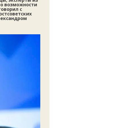
ды, эксперты из
, о возможности
оворил с
остсоветских
ександром