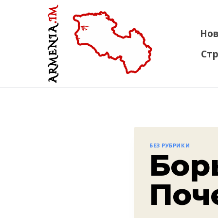
Перейти
к
содержанию
Нов
Вставьте HTML
Стр
БЕЗ РУБРИКИ
Бор
Поч