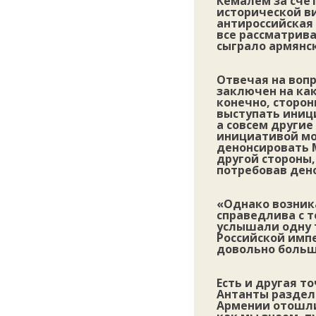
Кемалем за счет
исторической в
антироссийская 
все рассматрива
сыграло армянс
Отвечая на вопр
заключен на как
конечно, сторон
выступать иници
а совсем другие
инициативой мо
денонсировать М
другой стороны,
потребовав ден
«Однако возника
справедлива с 
услышали одну 
Российской имп
довольно больш
Есть и другая т
Антанты раздел
Армении отошли