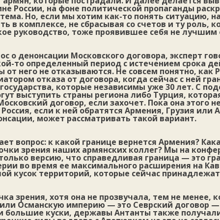
 армян, которые пострадали. И далее делается выв
ине России, на фоне политической пропаганды раск
тема. Но, если мы хотим как-то понять ситуацию, н
ть в комплексе, не сбрасывая со счетов и ту роль, 
кое руководство, тоже проявившее себя не лучшим 
ос о денонсации Московского договора, эксперт гово
ой-то определенный период с истечением срока дей
ы от него не отказываются. Не совсем понятно, как 
атором отказа от договора, когда сейчас с ней гра
 государства, которые независимы уже 30 лет. С по
гут выступить страны региона либо Турция, котора
осковский договор, если захочет. Пока она этого не
 Россия, если к ней обратятся Армения, Грузия или
онсации, может рассматривать такой вариант.
ет вопрос: к какой границе вернется Армения? Как
точки зрения наших армянских коллег? Мы на конф
только версию, что справедливая граница — это гр
ерии во время ее максимального расширения на Кав
ой кусок территорий, которые сейчас принадлежат
очка зрения, хотя она не прозвучала, тем не менее,
или Османскую империю — это Севрский договор — 
 большие куски, державы Антанты также получали