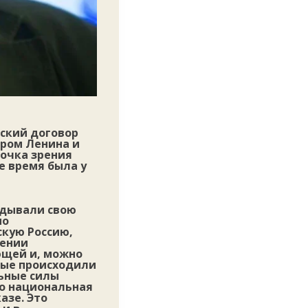
вский договор
ором Ленина и
точка зрения
е время была у
вдывали свою
но
скую Россию,
мении
ющей и, можно
рые происходили
льные силы
то национальная
азе. Это