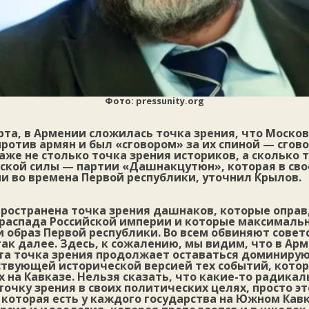
Фото: pressunity.org
рта, в Армении сложилась точка зрения, что Моско
ротив армян и был «сговором» за их спиной — сгов
аже не столько точка зрения историков, а сколько 
ской силы — партии «Дашнакцутюн», которая в сво
и во времена Первой республики, уточнил Крылов.
спространена точка зрения дашнаков, которые опра
 распада Российской империи и которые максималь
образ Первой республики. Во всем обвиняют совет
ак далее. Здесь, к сожалению, мы видим, что в Ар
эта точка зрения продолжает оставаться доминиру
дствующей исторической версией тех событий, кото
ах на Кавказе. Нельзя сказать, что какие-то радика
точку зрения в своих политических целях, просто э
 которая есть у каждого государства на Южном Кавк