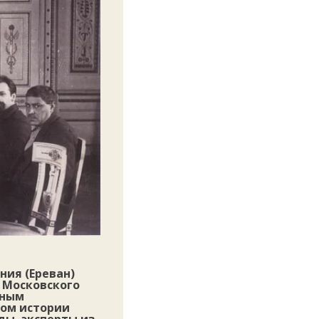
ния (Ереван)
 Московского
нным
том истории