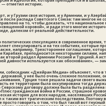
сия и идеология, которая преподается и в школах,
, — отметил историк.
рт, и у Грузии своя история, и у Армении, и у Азерб
е после распада Советского Союза: там многое не 
правлено на то, чтобы доказать, что национальное 
«священной коровой», и ради этого многие истори
виде, далеком от реальной действительности.
о политических спекуляциях в современное время, т
ляет спекулировать и на тех событиях, которые п
Также, например, Трехстороннее соглашение, котор
ом Карабахе, преподносится некоторыми силами, н
как второй раздел Армении Россией и Турцией. А ис
ней давности используются как обоснование», — за
ии, собеседник «Джейран Медиа» объясняет, что в 
 державой, у нее было очень сложное положение, 
выживания, Турция тоже решала задачи своего выж
часть ее территории была оккупирована тогда дер
о Севрскому договору должна была быть разделена
«Плюс гражданская война в России, страшное крово
еская история для всех народов, населявших Росс
л к таким вот трагическим последствиям. Поэтому 
не просто говорить о том, что был такой вот гнусный