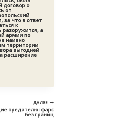
ились, была
й договор о
сь от
дропольский
 за что в ответ
аться к
ь разоружится, а
ой армии по
не наивно
чим территории
овора выгодней
на расширение
ДАЛЕЕ
ие предателю: фарс
без границ