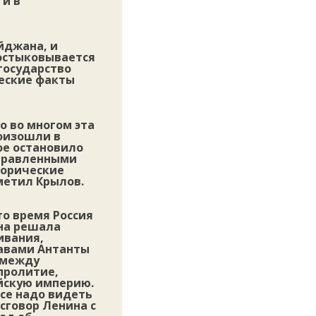
 и в
айджана, и
состыковывается
государство
ческие факты
о во многом эта
роизошли в
ое остановило
аправленными
торические
метил Крылов.
то время Россия
она решала
ивания,
жавами Антанты
 между
пролитие,
ийскую империю.
все надо видеть
 сговор Ленина с