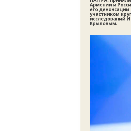
НАН РА, приняли
Армении и Росси
его денонсации
участником круг
исследований И
Крыловым.