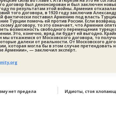
урецкие силы во главе с Ататюрком на это не соглас
ого договор был денонсирован и был заключен новы
 году по результатам этой войны. Армения отказала
вий того договора, в 1920 году заключив Алексан
й фактически поставил Армению под власть Турции,
ие Турции помочь ей против России. Если возвращ
кому договору, то это означает, что Армения опят
меть возможность свободного перемещения турецк
нии. Это, конечно, вряд ли будет ей выгодно. Край
и мы откажемся от Московского договора, то полу
которые далеки от реальности. От Московского дог
ии, которая могла бы в этом случае претендовать 
 не Армении», — заключил эксперт.
unity.org
зму нет предела
Идиоты, стоя хлопающ