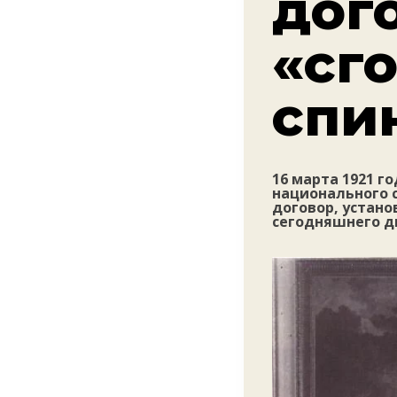
дог
«сг
спи
16 марта 1921 г
национального 
договор, устан
сегодняшнего д