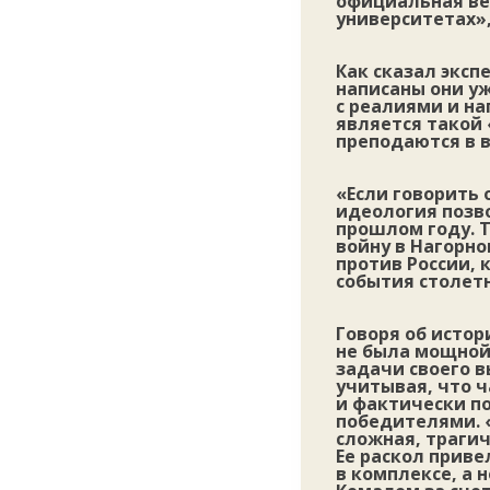
официальная вер
университетах»
Как сказал экспе
написаны они уж
с реалиями и на
является такой 
преподаются в 
«Если говорить 
идеология позво
прошлом году. 
войну в Нагорн
против России, 
события столет
Говоря об истор
не была мощной
задачи своего 
учитывая, что 
и фактически п
победителями. 
сложная, трагич
Ее раскол приве
в комплексе, а 