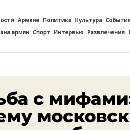
ости
Армяне
Политика
Культура
Событи
ана армян
Спорт
Интервью
Развлечения
ьба с мифами
ему московс