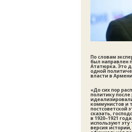
По словам экспе
был направлен п
Ататюрка. Это д
одной политиче
власти в Армени
«До сих пор ра
политику после
идеализировали 
коммунистов и т
постсоветской 
сказать, госпо
в 1920–1921 год
используют эту 
версия истории,