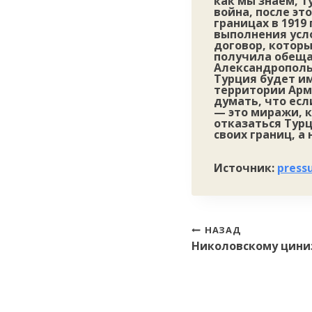
как мы знаем, т
война, после эт
границах в 1919
выполнения усло
договор, которы
получила обещан
Александропольс
Турция будет и
территории Арме
думать, что есл
— это миражи, 
отказаться Турц
своих границ, а
Источник:
press
Навигация
НАЗАД
Николовскому цини
по
записям