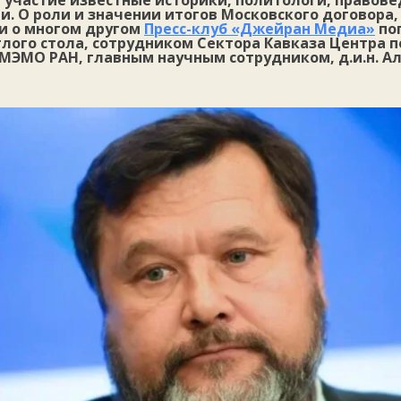
 участие известные историки, политологи, правове
и. О роли и значении итогов Московского договора
 и о многом другом
Пресс-клуб «Джейран Медиа»
пог
лого стола, сотрудником Сектора Кавказа Центра п
МЭМО РАН, главным научным сотрудником, д.и.н.
Ал