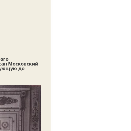
кого
сан Московский
вующую до