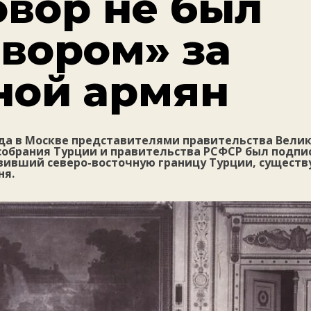
овор не был
овором» за
ной армян
ода в Москве представителями правительства Вели
собрания Турции и правительства РСФСР был подпи
овивший северо-восточную границу Турции, сущест
ня.