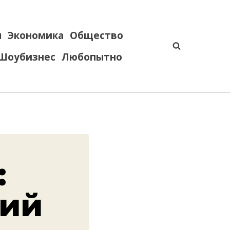
я
Экономика
Общество
Шоубизнес
Любопытно
:
кий