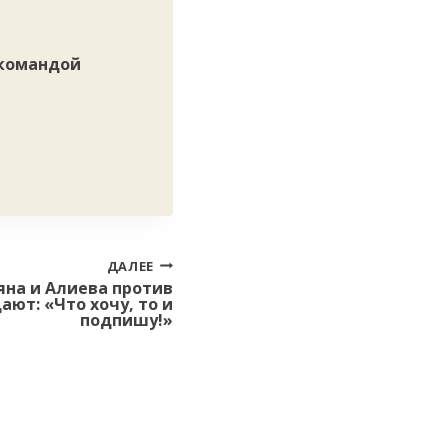
 командой
ДАЛЕЕ
на и Алиева против
ют: «Что хочу, то и
подпишу!»