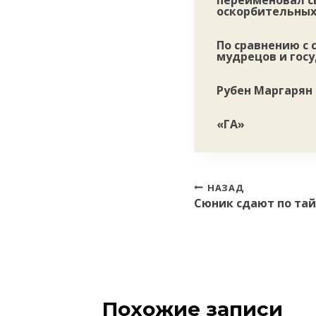
переименовал с
оскорбительных
По сравнению с
мудрецов и гос
Рубен Маргарян
«ГА»
Навигация
НАЗАД
Сюник сдают по тай
по
записям
Похожие записи