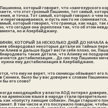
Пашиняна, который говорит, что «зангезурского ко
наете, что этот грозный Пашинян, тот самый, котор
ения, и точка. Тот самый, который говорил: о чем на
 переговариваемся, и пусть никто не сомневается,
самый, который говорил, что граница, как надо, так 
о, что сегодня она укреплена так, что об этом нев
амента, но и Азербайджану.
ИНЯН, КОТОРЫЙ ЗА НЕСКОЛЬКО ДНЕЙ ДО НАЧАЛА
4
лиев обнародовал некоторые детали их тайных пере
сли Алиев и дальше будет вести себя плохо, он, Паш
обнародовать такие детали, что Алиеву не поздоров
ачнется дестабилизация… До сих пор Пашинян ниче
е нужна ему дестабилизация в Азербайджане.
тся, что ему не верят, что сюникцы обзывают его 
 Сюнике, было бы у вас доверие к словам Пашиняна
 бы его слово?
, когда находящийся у власти АОД потерял доверие
и на армянском языке в народе стали презрительно
 как «попусту лающие собаки». Люди старшего по
омнят. В том числе и это послужило поводом, чтоб