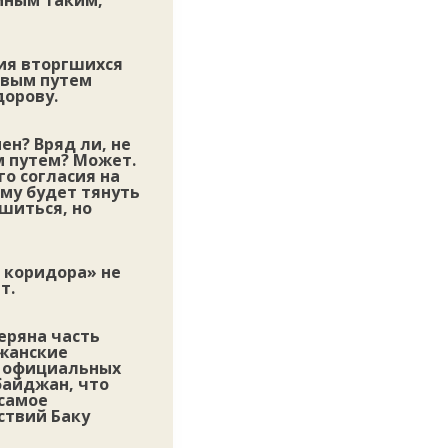
мным таким,
ия вторгшихся
овым путем
дорову.
ен? Вряд ли, не
 путем? Может.
о согласия на
ому будет тянуть
ушиться, но
о коридора» не
т.
еряна часть
джанские
ст официальных
байджан, что
 самое
ствий Баку