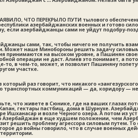
нил Азербайджан с … Азербайджаном. Нельзя быть у
ЯВИЛО, ЧТО ПЕРЕКРЫЛО ПУТИ
тылового обеспечен
республики азербайджанских военных и готово сил
у, если азербайджанцы сами не уйдут подобру-поз
йджанцы сами, так, чтобы ничего не получить взам
и. Может наше Минобороны решить задачу силовым
я принимаются на высоком уровне, а Пашинян своег
бной операции не даст. Алиев это понимает, а пот
Где-то, в чем-то, может, и позволит Пашиняну попет
ругом участке.
 который раз говорит, что никакого «зангезурског
ю транспортных коммуникаций — да, коридору — не
ьте, что живете в Сюнике, где на ваших глазах пот
Капан, гектары пастбищ, дома в Шурнухе. Азербай
ре Ишханасар и возле Черного озера. А потом из у
то Азербайджан в еще худшем положении, чем Азер
зит решить проблему агрессора силовым путем. То
орое до войны говорило, что в случае военных дей
 территории.