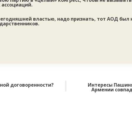
вою партию в «целый» конгресс, чтобы не вызывать
 ассоциаций.
 сегодняшней властью, надо признать, тот АОД был
ударственников.
ной договоренности?
Интересы Пашиня
Армении совпада