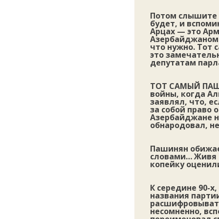
Потом слышите 
будет, и вспоми
Арцах — это Арм
Азербайджаном и
что нужно. Тот 
это замечательн
депутатам парл
ТОТ САМЫЙ ПАШ
войны, когда А
заявлял, что, е
за собой право 
Азербайджане н
обнародовал, н
Пашинян обижае
словами… Живя в
копейку оценили
К середине 90-х
названия парти
расшифровывать
несомненно, всп