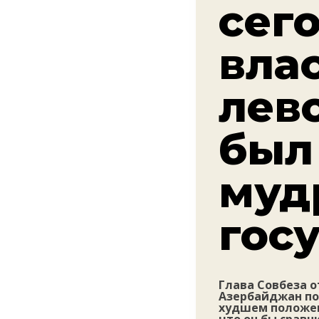
сег
вла
лев
был
муд
гос
Глава Совбеза о
Азербайджан по
худшем положени