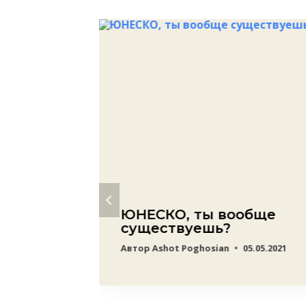
ЮНЕСКО, ты вообще
существуешь?
ека։
Автор
Ashot Poghosian
05.05.2021
ает
4.04.2021