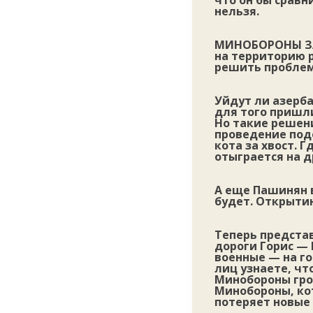
что он бы срав
нельзя.
МИНОБОРОНЫ ЗА
на территорию 
решить проблем
Уйдут ли азерба
для того пришл
Но такие решени
проведение подо
кота за хвост. 
отыграется на д
А еще Пашинян в
будет. Открыти
Теперь представ
дороги Горис — 
военные — на го
лиц узнаете, ч
Минобороны гро
Минобороны, кот
потеряет новые