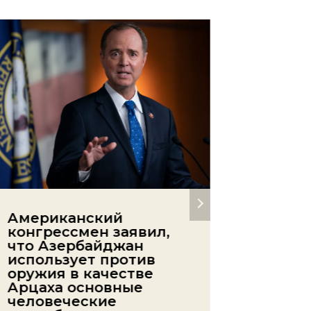
Американский
Недоа
конгрессмен заявил,
убрал
что Азербайджан
Месчя
использует против
Автор
Ash
оружия в качестве
Арцаха основные
человеческие