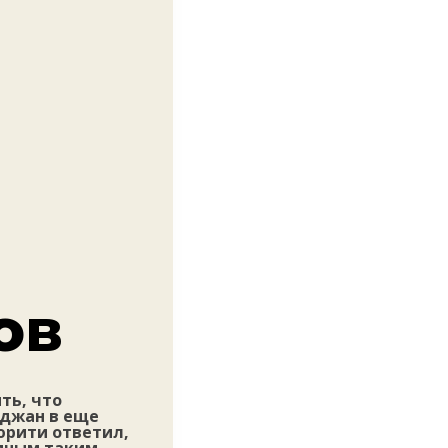
ов
ть, что
йджан в еще
юрити ответил,