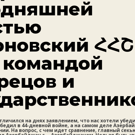
одняшней
стью
оновский ՀՀՇ
 командой
рецов и
ударственник
тличился на днях заявлением, что нас хотели убеди
бедил в 44-дневной войне, а на самом деле Азерба
и. На вопрос, с чем идет сравнение, главный секь