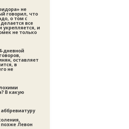
ридора» не
ый говорил, что
до, о том с
 делается все
и укрепляется, и
домек не только
4-дневной
говоров,
инян, оставляет
ится, в
го не
плохими
? В какую
, аббревиатуру
коления,
ы позже Левон