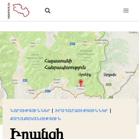
Skip
to
content
ՆՈՐՈՒԹՅՈՒՆՆԵՐ
|
ԻՐԱԴԱՐՁՈՒԹՅՈՒՆՆԵՐ
|
ՔԱՂԱՔԱԿԱՆՈՒԹՅՈՒՆ
Իրանցի