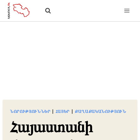
Skip
to
content
ՆՈՐՈՒԹՅՈՒՆՆԵՐ
|
ՀԱՅԵՐ
|
ՔԱՂԱՔԱԿԱՆՈՒԹՅՈՒՆ
Հայաստանի