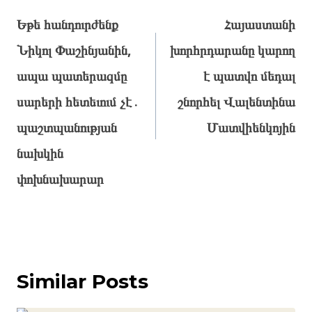
navigation
Եթե հանդուրժենք
Հայաստանի
Նիկոլ Փաշինյանին,
խորհրդարանը կարող
ապա պատերազմը
է պատվո մեդալ
սարերի հետեւում չէ․
շնորհել Վալենտինա
պաշտպանության
Մատվիենկոյին
նախկին
փոխնախարար
Similar Posts