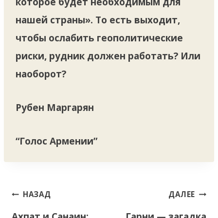
которое будет необходимым для
нашей страны». То есть выходит,
чтобы ослабить геополитические
риски, рудник должен работать? Или
наоборот?
Рубен Маргарян
“Голос Армении”
Навигация
НАЗАД
ДАЛЕЕ
по
Ахпат и Санаин:
Гарни — загадка