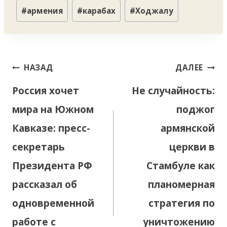
Метки
#
армения
#
карабах
#
Ходжалу
записи:
Навигация
НАЗАД
ДАЛЕЕ
по
Россия хочет
Не случайность:
записям
мира на Южном
поджог
Кавказе: пресс-
армянской
секретарь
церкви в
Президента РФ
Стамбуле как
рассказал об
планомерная
одновременной
стратегия по
работе с
уничтожению