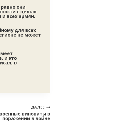
 равно они
вности с целью
 и всех армян.
йному для всех
регионе не может
имеет
, и это
исал, в
ДАЛЕЕ
е военные виноваты в
поражении в войне