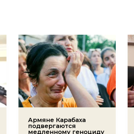
Армяне Карабаха
подвергаются
медленному геноциду