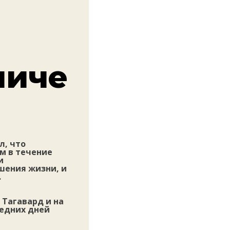
ниче
л, что
м в течение
и
шения жизни, и
.
 Тагавард и на
ледних дней