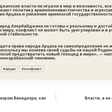
йджанские власти ни играли в мир и вежливость, все
жают политику армяноненавистничества и агресси
из Арцаха и унижения армянской государственности
 народ Азербайджана не готовы к реальному и досто
и миру, конфликт не может быть урегулирован и в 
ной стабильности.
ащита права народа Арцаха на самоопределение не 
оскольку мы хозяева своей судьбы на нашей Родине
особ предотвратить новый геноцид в мире», — нап
рнокарабахский чиновник.
#
арцах
#
конфликт
 мэром Ванадзора, как
Власти, а н