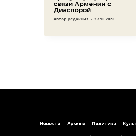
т по
связи Армении с
ату
Диаспорой
яну
Автор
редакция
17.10.2022
03.2022
Новости
Армяне
Политика
Куль