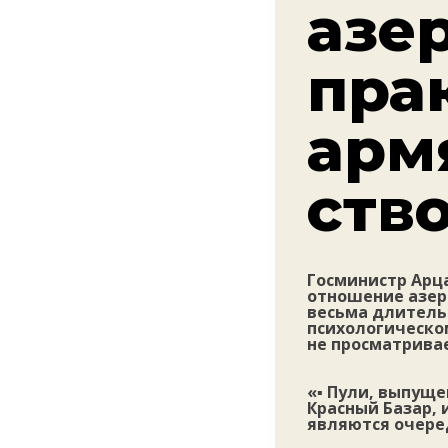
азе
пра
арм
ств
Госминистр Арца
отношение азер
весьма длитель
психологическо
не просматрива
«▪️ Пули, выпущ
Красный Базар,
являются очере