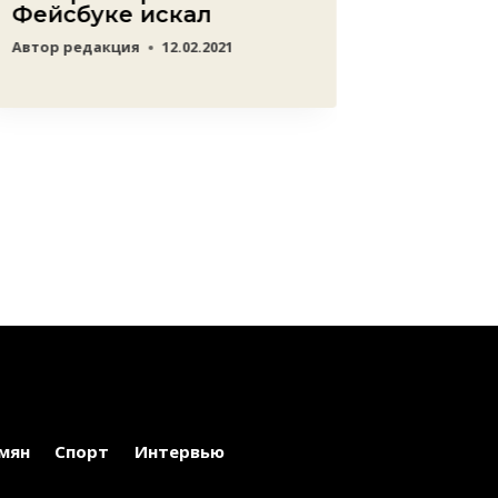
Фейсбуке искал
сомне
«Арме
Автор
редакция
12.02.2021
Автор
Ata
мян
Спорт
Интервью