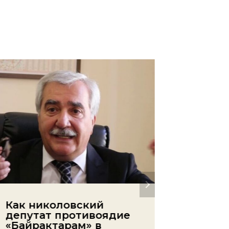
Как николовский
Не пр
депутат противоядие
выборо
«Байрактарам» в
будут