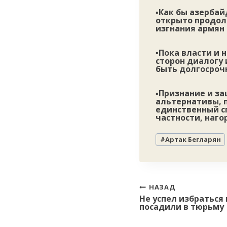
▪️Как бы азерба
открыто продол
изгнания армян 
▪️Пока власти и
сторон диалогу 
быть долгосроч
▪️Признание и з
альтернативы, п
единственный сп
частности, наго
Метки
#
Артак Бегларян
записи:
Навигация
НАЗАД
Не успел избраться
по
посадили в тюрьму
записям