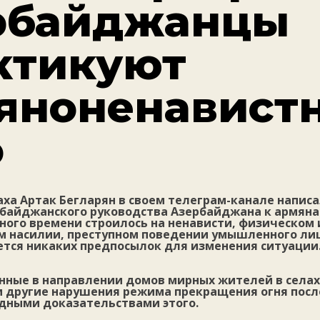
рбайджанцы
ктикуют
яноненавист
о
ха Артак Бегларян в своем телеграм-канале написа
байджанского руководства Азербайджана к армяна
ного времени строилось на ненависти, физическом 
м насилии, преступном поведении умышленного ли
ется никаких предпосылок для изменения ситуации
енные в направлении домов мирных жителей в селах
 и другие нарушения режима прекращения огня пос
дными доказательствами этого.