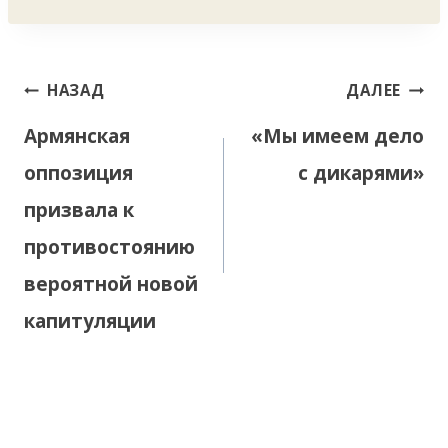
записи:
Навигация
НАЗАД
ДАЛЕЕ
по
Армянская
«Мы имеем дело
записям
оппозиция
с дикарями»
призвала к
противостоянию
вероятной новой
капитуляции