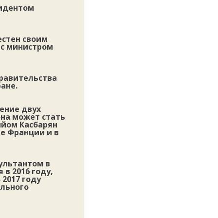
зидентом
естен своим
 с министром
правительства
ане.
ение двух
она может стать
ийом Касбарян
ге Франции и в
сультантом в
в 2016 году,
2017 году
ального