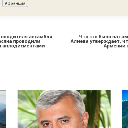
#
франция
уководителя ансамбля
Что это было на с
осяна проводили
Алиева утверждает, чт
и аплодисментами
Армении 