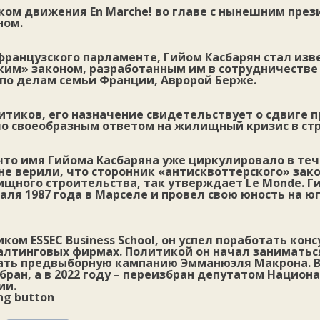
ком движения En Marche! во главе с нынешним пре
ном.
французского парламенте, Гийом Касбарян стал изв
ким» законом, разработанным им в сотрудничестве
 по делам семьи Франции, Авророй Берже.
итиков, его назначение свидетельствует о сдвиге 
ло своеобразным ответом на жилищный кризис в стр
что имя Гийома Касбаряна уже циркулировало в теч
не верили, что сторонник «антисквоттерского» зак
щного строительства, так утверждает Le Monde. Г
аля 1987 года в Марселе и провел свою юность на ю
ком ESSEC Business School, он успел поработать кон
лтинговых фирмах. Политикой он начал заниматься 
ть предвыборную кампанию Эмманюэля Макрона. В 
бран, а в 2022 году – переизбран депутатом Национ
ии.