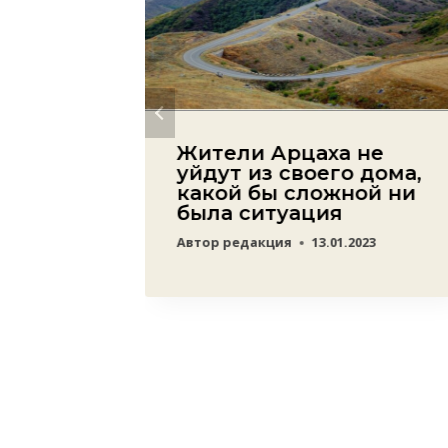
Жители Арцаха не
уйдут из своего дома,
какой бы сложной ни
яна —
была ситуация
Автор
редакция
13.01.2023
слезы
07.2022