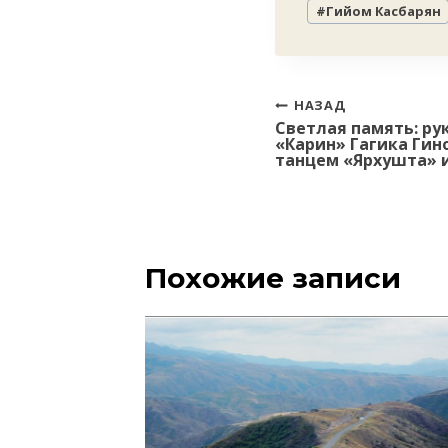
#
Гийом Касбарян
записи:
Навигация
НАЗАД
Светлая память: р
по
«Карин» Гагика Гин
записям
танцем «Ярхушта» 
Похожие записи