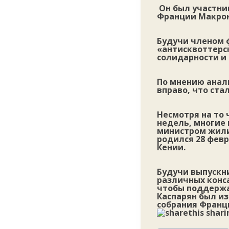
Он был участни
Франции Макро
Будучи членом 
«антисквоттерс
солидарности и
По мнению анал
вправо, что ста
Несмотря на то 
недель, многие 
министром жили
родился 28 февр
Кении.
Будучи выпускни
различных конса
чтобы поддержа
Каспарян был из
собрания Франц
Метки