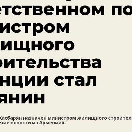
етственном по
истром
ищного
оительства
нции стал
янин
Касбарян назначен министром жилищного строител
чие новости из Армении».