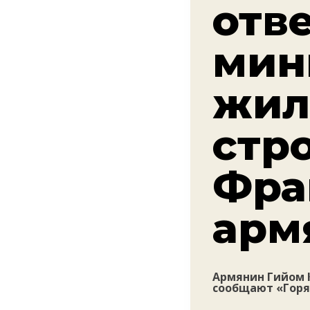
отв
мин
жил
стр
Фра
арм
Армянин Гийом 
сообщают «Горя