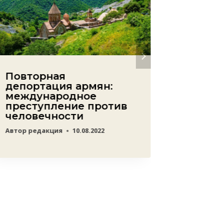
Повторная
Счет 
депортация армян:
жертв
международное
земле
преступление против
закры
человечности
завал
одна 
Автор
редакция
10.08.2022
Автор
ред