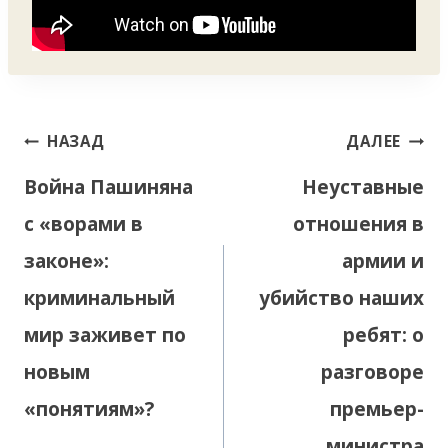
Навигация
НАЗАД
ДАЛЕЕ
по
Война Пашиняна
Неуставные
записям
с «ворами в
отношения в
законе»:
армии и
криминальный
убийство наших
мир заживет по
ребят: о
новым
разговоре
«понятиям»?
премьер-
министра