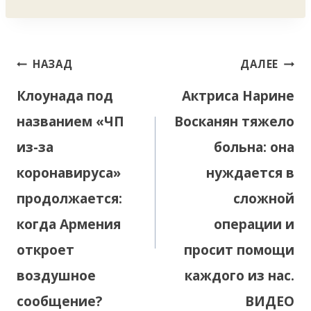
Навигация
НАЗАД
ДАЛЕЕ
по
Клоунада под
Актриса Нарине
записям
названием «ЧП
Восканян тяжело
из-за
больна: она
коронавируса»
нуждается в
продолжается:
сложной
когда Армения
операции и
откроет
просит помощи
воздушное
каждого из нас.
сообщение?
ВИДЕО