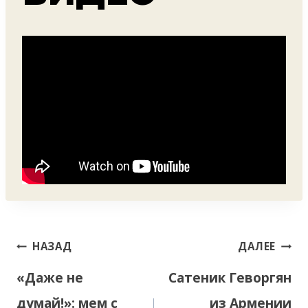
Навигация
НАЗАД
ДАЛЕЕ
по
«Даже не
Сатеник Геворгян
записям
думай!»: мем с
из Армении