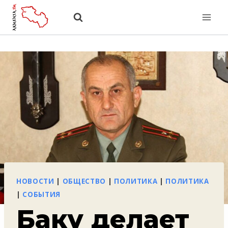
Перейти
к
содержанию
НОВОСТИ
|
ОБЩЕСТВО
|
ПОЛИТИКА
|
ПОЛИТИКА
|
СОБЫТИЯ
Баку делает