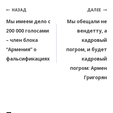
Навигация
НАЗАД
ДАЛЕЕ
по
Мы имеем дело с
Мы обещали не
записям
200 000 голосами
вендетту, а
– член блока
кадровый
“Армения” о
погром, и будет
фальсификациях
кадровый
погром: Армен
Григорян