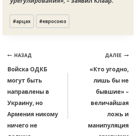
урегулирования»,
– заявил Клаар.
Метки
#
арцах
#
евросоюз
записи:
Навигация
НАЗАД
ДАЛЕЕ
по
Войска ОДКБ
«Кто угодно,
записям
могут быть
лишь бы не
направлены в
бывшие» –
Украину, но
величайшая
Армения никому
ложь и
ничего не
манипуляция