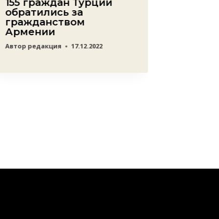
155 граждан Турции
Помнит
обратились за
чтить 
гражданством
госми
Армении
предл
Армен
Автор
редакция
17.12.2022
траур
Автор
ред