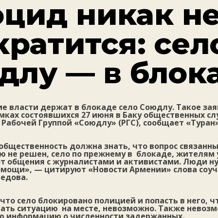
оцид никак н
кратится: сел
длу — в блок
е власти держат в блокаде село Союдлу. Такое за
амках состоявшихся 27 июня в Баку общественных с
Рабочей Группой «Союдлу» (РГС), сообщает «Туран»
 общественность должна знать, что вопрос связанн
 не решен, село по прежнему в блокаде, жителям
от общения с журналистами и активистами. Люди н
мощи», — цитируют «Новости Армении» слова соу
едова.
что село блокировано полицией и попасть в него, 
ать ситуацию на месте, невозможно. Также невоз
ю информацию о численности задержанных.