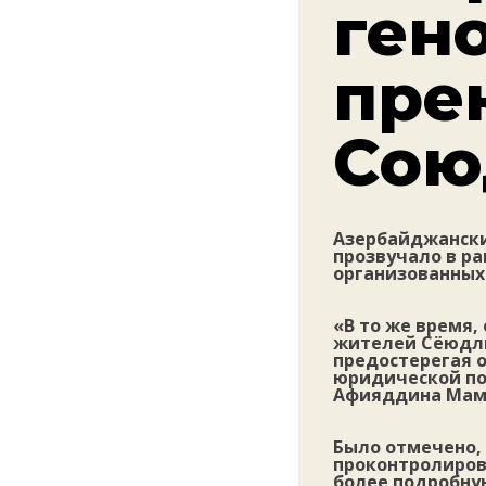
ген
пре
Сою
Азербайджански
прозвучало в р
организованных 
«В то же время,
жителей Сёюдлю
предостерегая 
юридической по
Афияддина Мам
Было отмечено, 
проконтролиров
более подробну