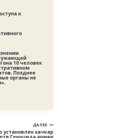
оступа к
ативного
язнении
кружающей
гона 10 человек
стративном
атов. Позднее
ные органы не
».
ДАЛЕЕ
о установлен хачкар
ртв Геноцида армян