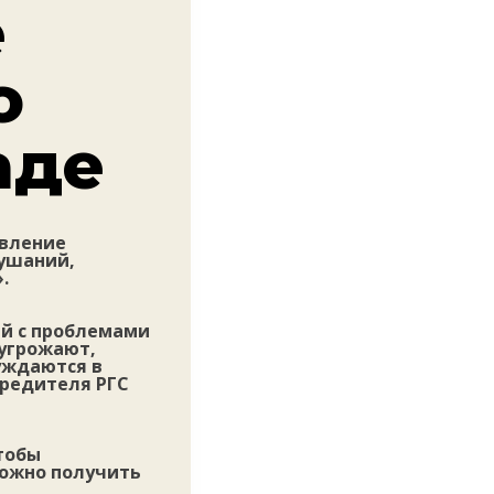
е
о
аде
явление
лушаний,
.
ый с проблемами
 угрожают,
уждаются в
чредителя РГС
чтобы
можно получить