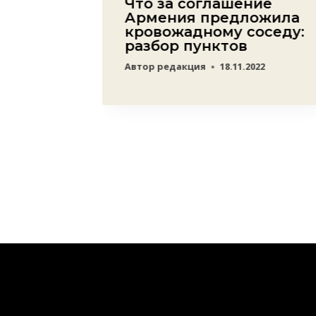
ема
Что за соглашение
йджан
Армения предложила
кровожадному соседу:
разбор пунктов
Автор
редакция
18.11.2022
23