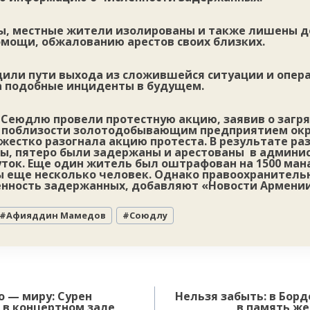
ны, местные жители изолированы и также лишены д
мощи, обжалованию арестов своих близких.
дили пути выхода из сложившейся ситуации и опер
а подобные инциденты в будущем.
 Сеюдлю провели протестную акцию, заявив о загр
 поблизости золотодобывающим предприятием о
жестко разогнала акцию протеста. В результате раз
ы, пятеро были задержаны и арестованы в админи
уток. Еще один житель был оштрафован на 1500 ман
 еще несколько человек. Однако правоохранитель
нность задержанных, добавляют «Новости Армении
#
Афияддин Мамедов
#
Союдлу
о — миру: Сурен
Нельзя забыть: в Борд
 в концертном зале
в память же