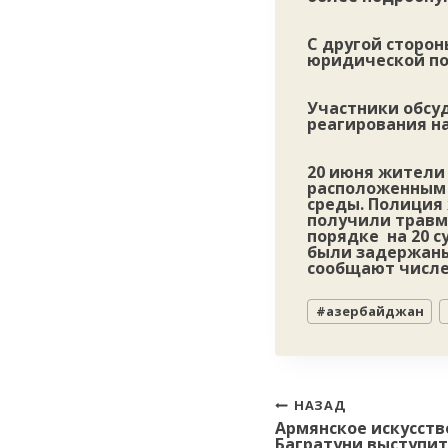
С другой сторо
юридической по
Участники обсу
реагирования н
20 июня жители
расположенным
среды. Полиция 
получили травм
порядке на 20 с
были задержаны
сообщают числе
Метки
#
азербайджан
записи:
Навигация
НАЗАД
Армянское искусств
по
Багратуни выступит