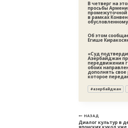
В четверг на э
просьбы Армени
промежуточной 
в рамках Конве
обусловленному
Об этом сообща
Егише Киракосян
«Суд подтвердил
Азербайджан пр
передвижения г
обоих направлен
дополнять свое 
которое переда
Метки
#
азербайджан
записи:
Навигация
НАЗАД
Диалог культур в д
по
японских кукол уже