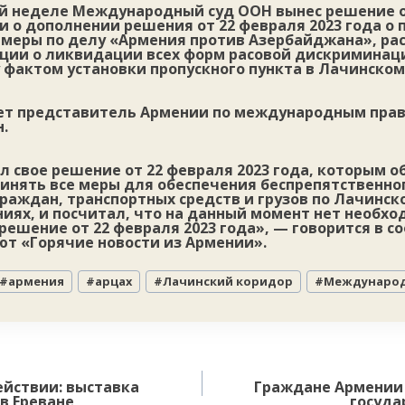
той неделе Международный суд ООН вынес решение 
и о дополнении решения от 22 февраля 2023 года о
меры по делу «Армения против Азербайджана», р
нции о ликвидации всех форм расовой дискриминац
 фактом установки пропускного пункта в Лачинском
ет представитель Армении по международным пра
.
 свое решение от 22 февраля 2023 года, которым о
инять все меры для обеспечения беспрепятственно
раждан, транспортных средств и грузов по Лачинск
иях, и посчитал, что на данный момент нет необх
решение от 22 февраля 2023 года», — говорится в с
ют «Горячие новости из Армении».
#
армения
#
арцах
#
Лачинский коридор
#
Международ
ействии: выставка
Граждане Армении 
 в Ереване
госуда