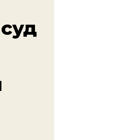
суд
и