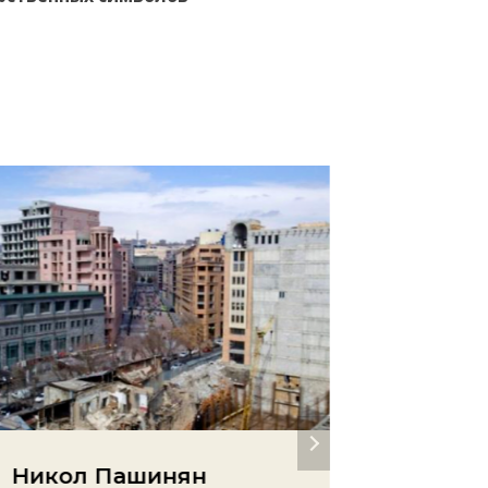
Никол Пашинян
Иран 