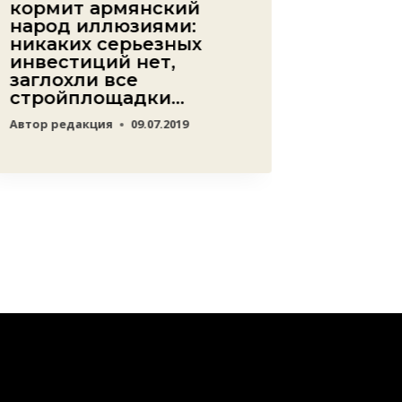
кормит армянский
Кома
народ иллюзиями:
Сухоп
никаких серьезных
войск
инвестиций нет,
недоп
заглохли все
измен
стройплощадки…
регио
Автор
редакция
09.07.2019
Автор
ред