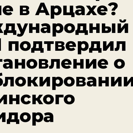
че в Арцахе?
дународный 
 подтвердил
тановление о
блокировани
инского
идора