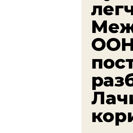
лег
Меж
ООН
пос
раз
Лач
кор