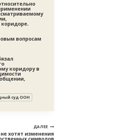
относительно
 применении
ассматриваемому
ии,
 коридоре.
вовым вопросам
бязал
го
ому коридору в
одимости
ообщении,
ный суд ООН
ДАЛЕЕ
не хотят изменения
рственных символов