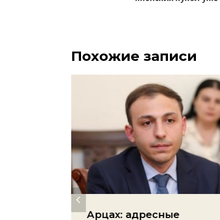
записям
Похожие записи
т
Арцах: адресные