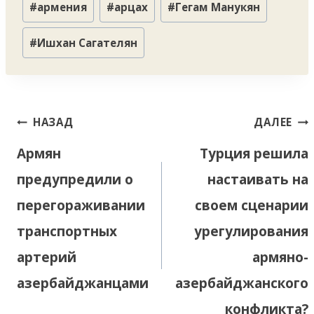
#
армения
#
арцах
#
Гегам Манукян
записи:
#
Ишхан Сагателян
Навигация
НАЗАД
ДАЛЕЕ
по
Армян
Турция решила
записям
предупредили о
настаивать на
перегораживании
своем сценарии
транспортных
урегулирования
артерий
армяно-
азербайджанцами
азербайджанского
конфликта?