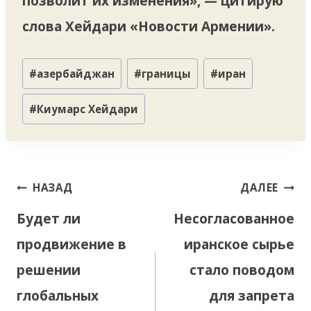
позволит их изменения», — цитирую
слова Хейдари «Новости Армении».
Метки
#
азербайджан
#
границы
#
иран
записи:
#
Киумарс Хейдари
Навигация
НАЗАД
ДАЛЕЕ
по
Будет ли
Несогласованное
записям
продвижение в
иранское сырье
решении
стало поводом
глобальных
для запрета