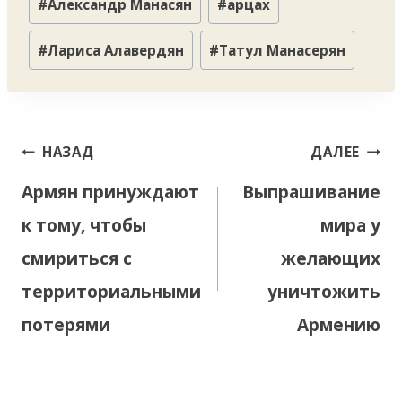
#
Александр Манасян
#
арцах
записи:
#
Лариса Алавердян
#
Татул Манасерян
Навигация
НАЗАД
ДАЛЕЕ
по
Армян принуждают
Выпрашивание
записям
к тому, чтобы
мира у
смириться с
желающих
территориальными
уничтожить
потерями
Армению