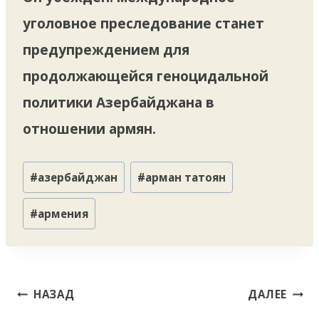
уголовное преследование станет
предупреждением для
продолжающейся геноцидальной
политики Азербайджана в
отношении армян.
Метки
#
азербайджан
#
арман татоян
записи:
#
армения
Навигация
НАЗАД
ДАЛЕЕ
по