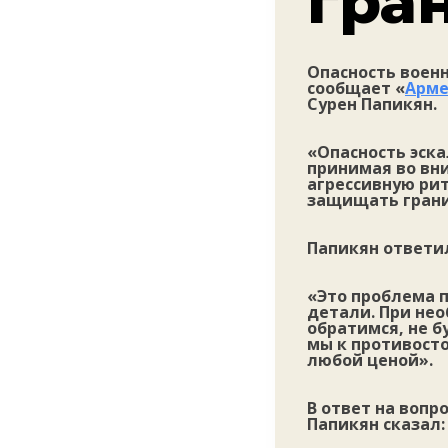
гра
Опасность военн
сообщает «
Арме
Сурен Папикян.
«Опасность эска
принимая во вни
агрессивную ри
защищать грани
Папикян ответил
«Это проблема п
детали. При нео
обратимся, не б
мы к противост
любой ценой».
В ответ на вопр
Папикян сказал: