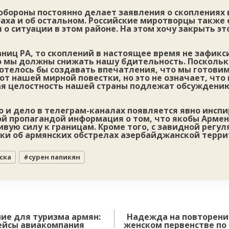
обороны постоянно делает заявления о скоплениях 
баха и об остальном. Российские миротворцы также
о ситуации в этом районе. На этом хочу закрыть это
аниц РА, то скоплений в настоящее время не зафикси
о мы должны снижать нашу бдительность. Поскольк
хотелось бы создавать впечатления, что мы готовим
от нашей мирной повестки, но это не означает, что
я целостность нашей страны подлежат обсуждению
о и дело в телеграм-каналах появляется явно инсп
й пропагандой информация о том, что якобы Армен
вую силу к границам. Кроме того, с завидной регу
ки об армянских обстрелах азербайджанской терри
ска
#
сурен папикян
ие для туризма армян:
Надежда на повторение
рейсы авиакомпания
женском первенстве п