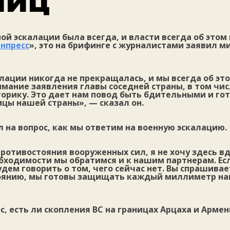
ниц
ой эскалации была всегда, и власти всегда об этом 
нпресс
», это на брифинге с журналистами заявил м
лации никогда не прекращалась, и мы всегда об эт
мание заявления главы соседней страны, в том чис
торику. Это дает нам повод быть бдительными и го
цы нашей страны», — сказал он.
 на вопрос, как мы ответим на военную эскалацию.
ротивостояния вооруженных сил, я не хочу здесь в
бходимости мы обратимся и к нашим партнерам. Есл
удем говорить о том, чего сейчас нет. Вы спрашивае
оянию, мы готовы защищать каждый миллиметр на
ос, есть ли скопления ВС на границах Арцаха и Арме