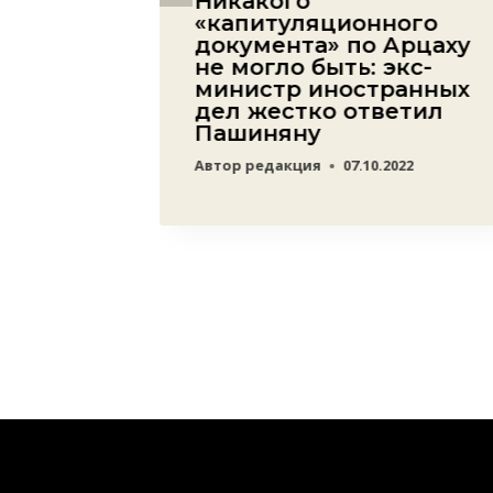
Никакого
 по-
«капитуляционного
 три
документа» по Арцаху
не могло быть: экс-
ся без
министр иностранных
ми
дел жестко ответил
Пашиняну
23
Автор
редакция
07.10.2022