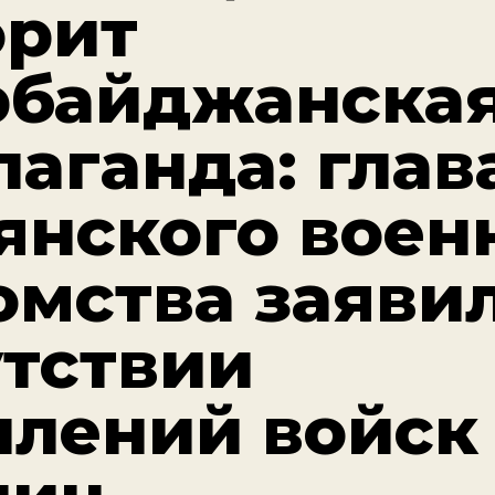
орит
рбайджанска
паганда: глав
янского воен
омства заявил
утствии
плений войск