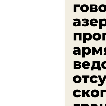
гов
азе
про
арм
вед
отс
ско