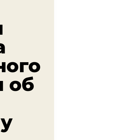
я
а
ного
 об
 у