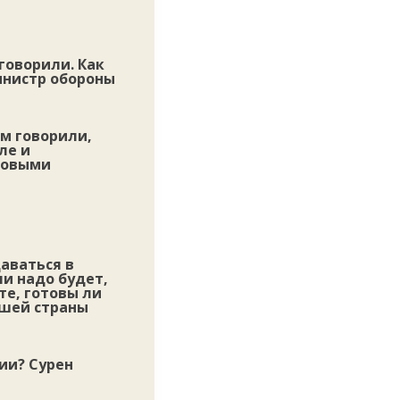
говорили. Как
инистр обороны
ом говорили,
ле и
товыми
даваться в
и надо будет,
те, готовы ли
шей страны
нии? Сурен