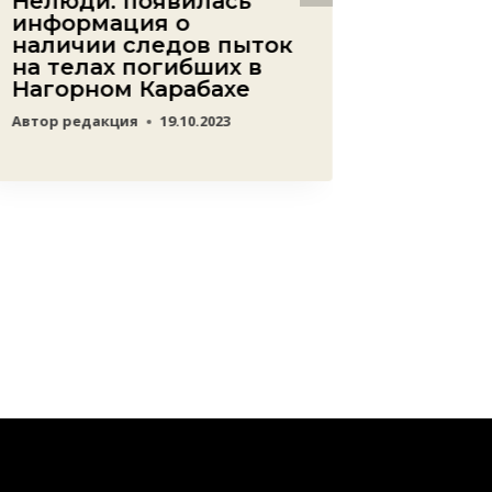
Нелюди: появилась
И без 
информация о
систе
наличии следов пыток
азерб
на телах погибших в
госуд
Нагорном Карабахе
трещи
талыш
Автор
редакция
19.10.2023
свобо
Автор
ред