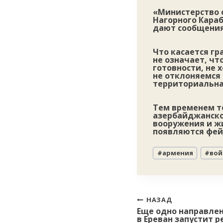
«Министерство 
Нагорного Кара
дают сообщения 
Что касается гр
не означает, чт
готовности, не 
не отклоняемся 
территориальна
Тем временем т
азербайджанско
вооружения и жи
появляются фей
Метки
#
армения
#
вой
записи:
Навигация
НАЗАД
Еще одно направлен
по
в Ереван запустит 