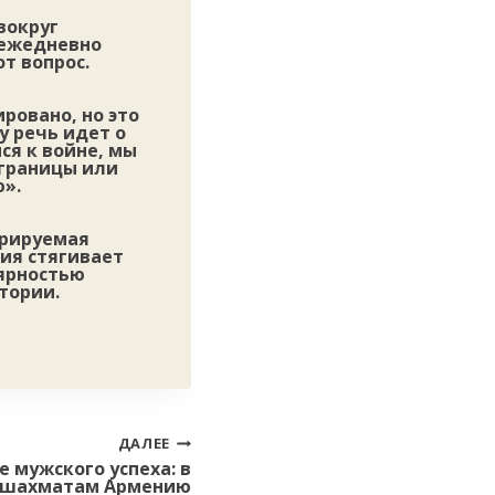
вокруг
 ежедневно
т вопрос.
ровано, но это
у речь идет о
ся к войне, мы
 границы или
».
ирируемая
ия стягивает
лярностью
тории.
ДАЛЕЕ
 мужского успеха: в
о шахматам Армению