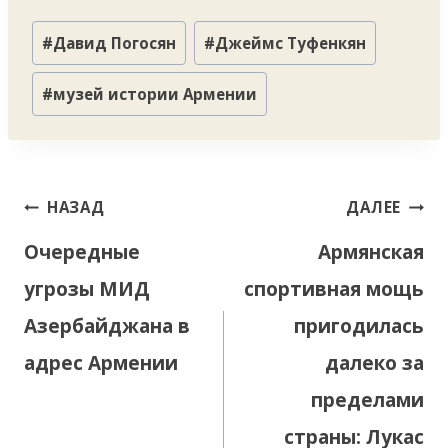
Метки
#
Давид Погосян
#
Джеймс Туфенкян
записи:
#
музей истории Армении
Навигация
НАЗАД
ДАЛЕЕ
по
Очередные
Армянская
записям
угрозы МИД
спортивная мощь
Азербайджана в
пригодилась
адрес Армении
далеко за
пределами
страны: Лукас