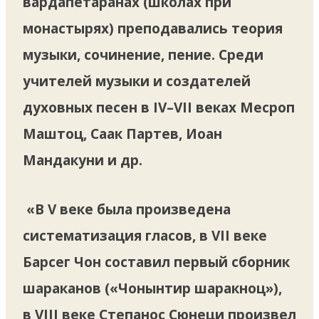
вардапетаранах (школах при
монастырях) преподавались теория
музыки, сочинение, пение. Среди
учителей музыки и создателей
духовных песен в IV–VII веках Месроп
Маштоц, Саак Партев, Иоан
Мандакуни и др.
«В V веке была произведена
систематизация гласов, в VII веке
Барсег Чон составил первый сборник
шараканов («Чонынтир шаракноц»),
в VIII веке Степанос Сюнеци произвел