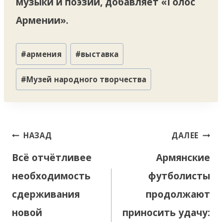
музыки и поэзии, добавляет «Голос
Армении».
Метки
#
армения
#
выставка
записи:
#
Музей народного творчества
Навигация
НАЗАД
ДАЛЕЕ
по
Всё отчётливее
Армянские
записям
необходимость
футболисты
сдерживания
продолжают
новой
приносить удачу: