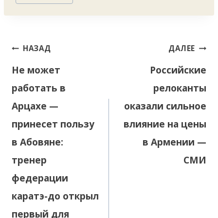
Навигация
НАЗАД
ДАЛЕЕ
по
Не может
Российские
записям
работать в
релоканты
Арцахе —
оказали сильное
принесет пользу
влияние на цены
в Абовяне:
в Армении —
тренер
СМИ
федерации
каратэ-до открыл
первый для