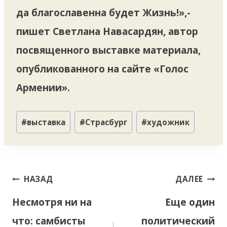
да благославенна будет Жизнь!»,-
пишет Светлана Навасардян, автор
посвященного выставке материала,
опубликованного на сайте «Голос
Армении».
Метки
#
выставка
#
Страсбург
#
художник
записи:
Навигация
НАЗАД
ДАЛЕЕ
по
Несмотря ни на
Еще один
записям
что: самбисты
политический