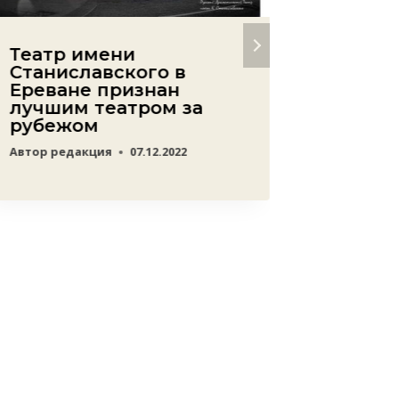
Театр имени
Увеко
Станиславского в
звезды
Ереване признан
на Ер
лучшим театром за
звезд
рубежом
леген
кинем
Автор
редакция
07.12.2022
Атама
Вален
Подпо
Автор
ред