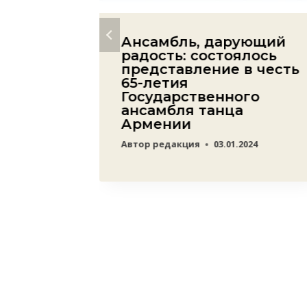
м жить
Ансамбль, дарующий
тво
радость: состоялось
представление в честь
ожника
65-летия
Государственного
 одной
ансамбля танца
Армении
23
Автор
редакция
03.01.2024