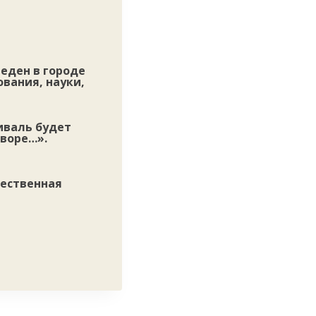
еден в городе
вания, науки,
иваль будет
дворе…».
щественная