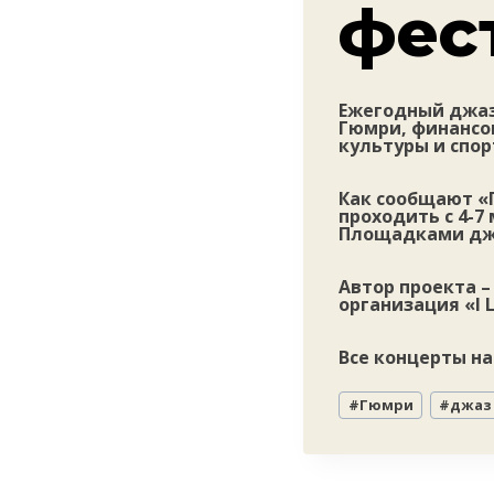
фес
Ежегодный джаз-
Гюмри, финансо
культуры и спор
Как сообщают «
проходить с 4-7
Площадками джа
Автор проекта 
организация «I L
Все концерты на
Метки
#
Гюмри
#
джаз
записи: