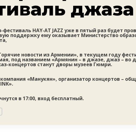
тиваль джаза
фестиваль HAY-AT JAZZ уже в пятый раз будет пров
вую поддержку ему оказывает Министерство образо
та,
Горячие новости из Армении», в текущем году фест
 мая, под названием «Армянин – в джазе, джаз – во 
з-концертов станут дворы музеев Гюмри.
– компания «Манукян», организатор концертов – об
INK».
чнутся в 17:00, вход бесплатный.