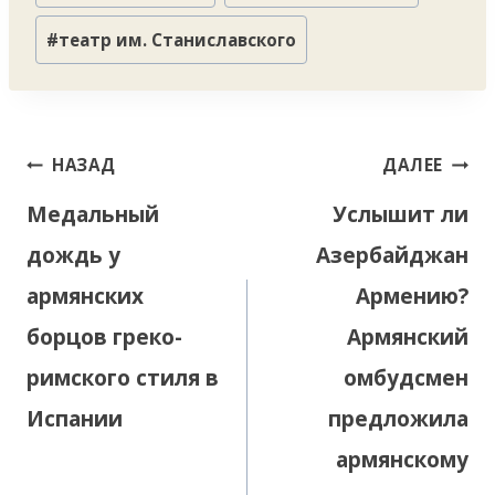
записи:
#
театр им. Станиславского
Навигация
НАЗАД
ДАЛЕЕ
по
Медальный
Услышит ли
записям
дождь у
Азербайджан
армянских
Армению?
борцов греко-
Армянский
римского стиля в
омбудсмен
Испании
предложила
армянскому