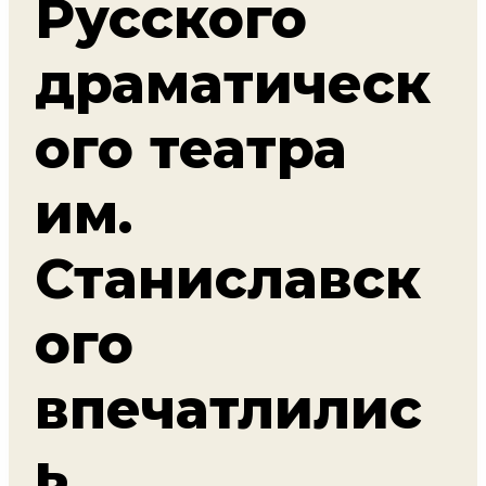
Русского
драматическ
ого театра
им.
Станиславск
ого
впечатлилис
ь