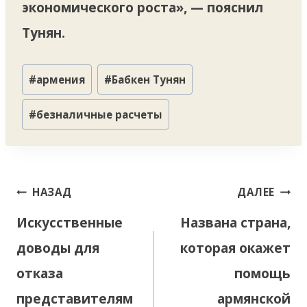
экономического роста», — пояснил
Тунян.
Метки
#
армения
#
Бабкен Тунян
записи:
#
безналичные расчеты
Навигация
НАЗАД
ДАЛЕЕ
по
Искусственные
Названа страна,
записям
доводы для
которая окажет
отказа
помощь
представителям
армянской