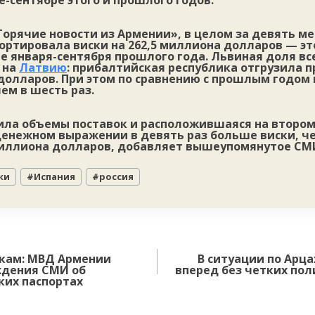
ре-сентябре этого и прошлого годов.
Горячие новости из Армении», в целом за девять м
ортировала виски на 262,5 миллиона долларов — эт
е января-сентября прошлого года. Львиная доля вс
 на
Латвию
: прибалтийская республика отгрузила 
долларов. При этом по сравнению с прошлым годом
ем в шесть раз.
ила объемы поставок и расположившаяся на второ
денежном выражении в девять раз больше виски, ч
 миллиона долларов, добавляет вышеупомянутое СМ
ки
#
Испания
#
россия
йкам: МВД Армении
В ситуации по Арца
ждения СМИ об
вперед без четких по
ких паспортах