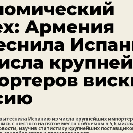
номический
ех: Армения
еснила Испа
числа крупне
ортеров виск
сию
 вытеснила Испанию из числа крупнейших импортер
ись с шестого на пятое место с объемом в 5,6 милл
овости, изучив статистику крупнейших поставщиков