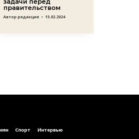
задачи перед
эконо
правительством
блока
Автор
редакция
15.02.2024
Автор
ред
мян
Спорт
Интервью