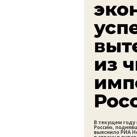
эко
усп
выт
из 
имп
Рос
В текущем году
Россию, поднявш
выяснило РИА Н