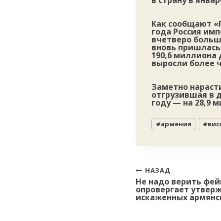
в страну в янва
Как сообщают «
года Россия имп
вчетверо больш
вновь пришлась
190,6 миллиона 
выросли более ч
Заметно нараст
отгрузившая в 
году — на 28,9
Метки
#
армения
#
вис
записи:
Навигация
НАЗАД
Не надо верить фе
по
опровергает утвер
записям
искаженных армянс