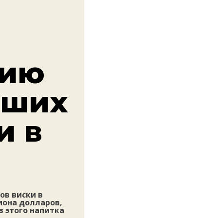
нию
йших
и в
ов виски в
иона долларов,
 этого напитка