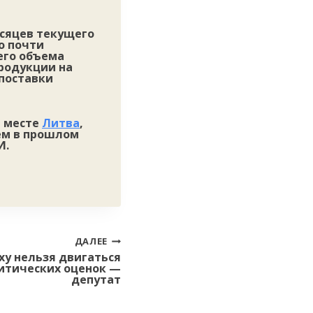
есяцев текущего
о почти
его объема
продукции на
 поставки
м месте
Литва
,
ем в прошлом
И.
ДАЛЕЕ
ху нельзя двигаться
литических оценок —
депутат