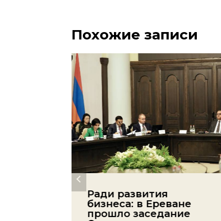
Похожие записи
одят
Ради развития
: со
бизнеса: в Ереване
сяца
прошло заседание