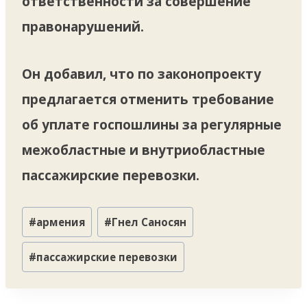
ответственности за совершение
правонарушений.
Он добавил, что по законопроекту
предлагается отменить требование
об уплате госпошлины за регулярные
межобластные и внутриобластные
пассажирские перевозки.
Метки
#
армения
#
Гнел Саносян
записи:
#
пассажирские перевозки