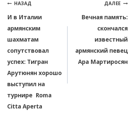
Навигация
НАЗАД
ДАЛЕЕ
по
И в Италии
Вечная память:
записям
армянским
скончался
шахматам
известный
сопутствовал
армянский певец
успех: Тигран
Ара Мартиросян
Арутюнян хорошо
выступил на
турнире Roma
Citta Aperta