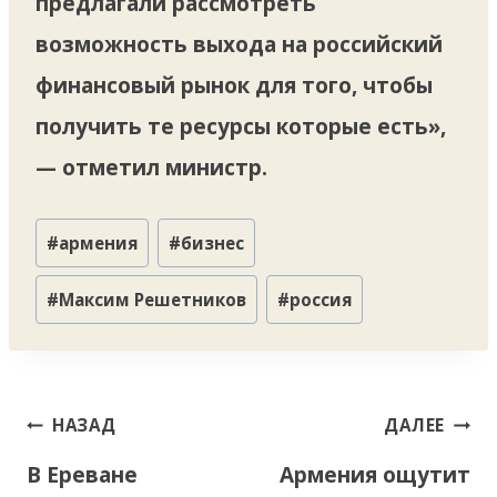
предлагали рассмотреть
возможность выхода на российский
финансовый рынок для того, чтобы
получить те ресурсы которые есть»,
— отметил министр.
Метки
#
армения
#
бизнес
записи:
#
Максим Решетников
#
россия
Навигация
НАЗАД
ДАЛЕЕ
по
В Ереване
Армения ощутит
записям