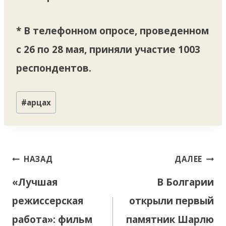
* В телефонном опросе, проведенном
с 26 по 28 мая, приняли участие 1003
респондентов.
Метки
#
арцах
записи:
Навигация
НАЗАД
ДАЛЕЕ
по
«Лучшая
В Болгарии
записям
режиссерская
открыли первый
работа»: фильм
памятник Шарлю