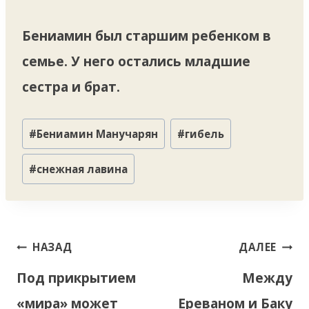
Бениамин был старшим ребенком в
семье. У него остались младшие
сестра и брат.
Метки
#
Бениамин Манучарян
#
гибель
записи:
#
снежная лавина
Навигация
НАЗАД
ДАЛЕЕ
по
Под прикрытием
Между
записям
«мира» может
Ереваном и Баку