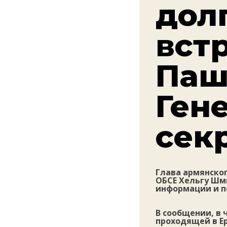
дол
вст
Паш
Ген
сек
Глава армянско
ОБСЕ Хельгу Шм
информации и п
В сообщении, в 
проходящей в Ер