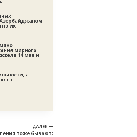
.
нных
й Азербайджаном
 по их
рмяно-
жения мирного
юсселе 14 мая и
ильности, а
вляет
ДАЛЕЕ
пления тоже бывают: