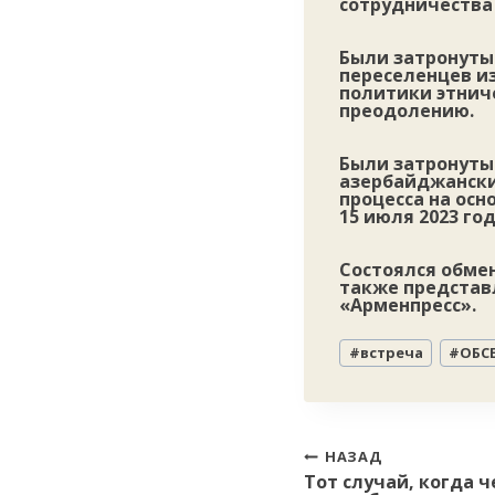
сотрудничества
Были затронуты
переселенцев и
политики этнич
преодолению.
Были затронуты 
азербайджански
процесса на осн
15 июля 2023 го
Состоялся обмен
также представ
«Арменпресс».
Метки
#
встреча
#
ОБС
записи:
Навигация
НАЗАД
Тот случай, когда 
по