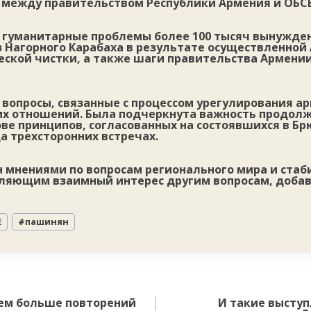
 между правительством Республики Армения и ОБСЕ
 гуманитарные проблемы более 100 тысяч вынужде
з Нагорного Карабаха в результате осуществленно
еской чистки, а также шаги правительства Армении
вопросы, связанные с процессом урегулирования а
х отношений. Была подчеркнута важность продол
ове принципов, согласованных на состоявшихся в Бр
да трехсторонних встречах.
 мнениями по вопросам регионального мира и стаб
ляющим взаимный интерес другим вопросам, доба
Е
#
пашинян
чем больше повторений
И такие высту