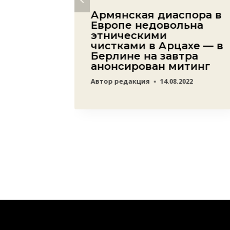
 и
Армянская диаспора в
Европе недовольна
ц: в
этническими
чистками в Арцахе — в
Берлине на завтра
анонсирован митинг
22
Автор
редакция
14.08.2022