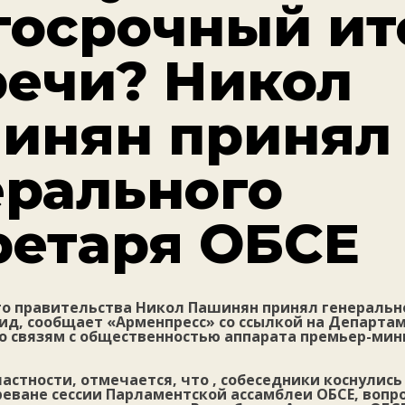
госрочный ит
речи? Никол
инян принял
ерального
ретаря ОБСЕ
го правительства Никол Пашинян принял генеральн
ид, сообщает «Арменпресс» со ссылкой на Департа
о связям с общественностью аппарата премьер-мин
частности, отмечается, что , собеседники коснулис
еване сессии Парламентской ассамблеи ОБСЕ, вопр