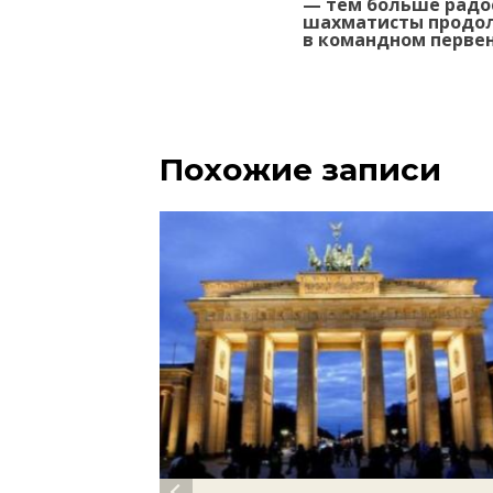
— тем больше радо
записям
шахматисты продо
в командном перве
Похожие записи