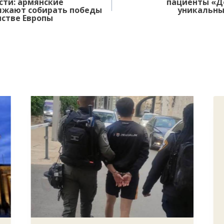
сти: армянские
пациенты «Д
лжают собирать победы
уникальны
нстве Европы