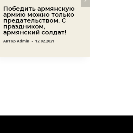
Победить армянскую
Желан
армию можно только
никак 
предательством. С
азерб
праздником,
сторо
армянский солдат!
по ст
метал
Автор
Admin
12.02.2021
заводу
Автор
ред