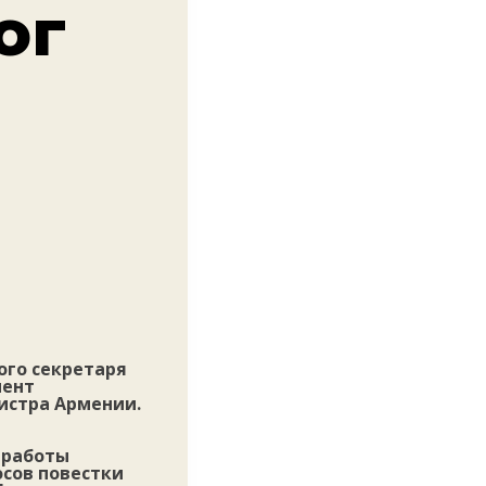
ог
ого секретаря
мент
истра Армении.
ь работы
осов повестки