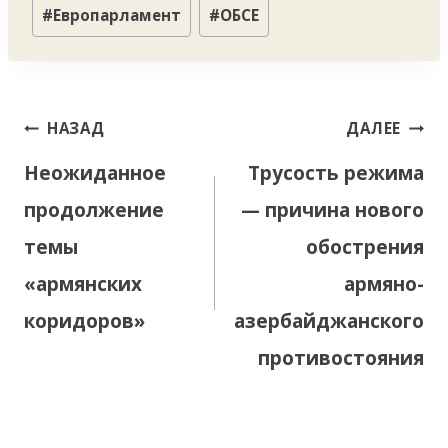
#
Европарламент
#
ОБСЕ
Навигация
НАЗАД
ДАЛЕЕ
по
Неожиданное
Трусость режима
записям
продолжение
— причина нового
темы
обострения
«армянских
армяно-
коридоров»
азербайджанского
противостояния