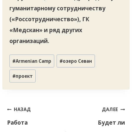
гуманитарному сотрудничеству
(«Россотрудничество»), ГК
«Медскан» и ряд других
организаций.
Метки
#
Armenian Camp
#
озеро Севан
записи:
#
проект
Навигация
НАЗАД
ДАЛЕЕ
по
Работа
Будет ли
записям