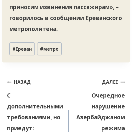
приносим извинения пассажирам», –
говорилось в сообщении Ереванского
метрополитена.
Метки
#
Ереван
#
метро
записи:
Навигация
НАЗАД
ДАЛЕЕ
по
С
Очередное
записям
дополнительными
нарушение
требованиями, но
Азербайджаном
приедут:
режима