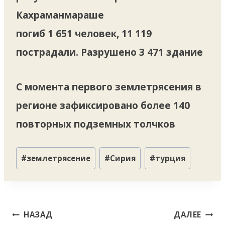
Кахраманмараше
погиб 1 651 человек, 11 119
пострадали. Разрушено 3 471 здание
С момента первого землетрясения в
регионе зафиксировано более 140
повторных подземных толчков
Метки
#
землетрясение
#
Сирия
#
турция
записи:
Навигация
НАЗАД
ДАЛЕЕ