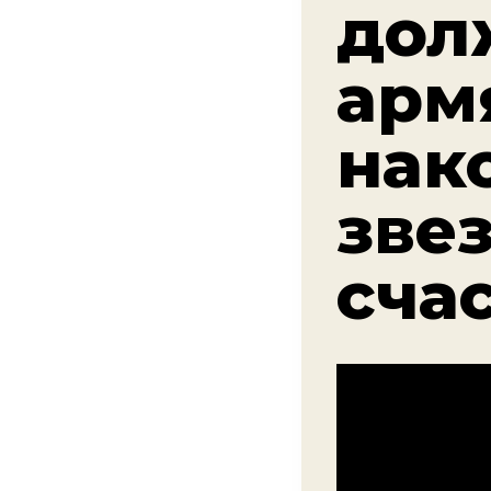
дол
арм
нак
зве
сча