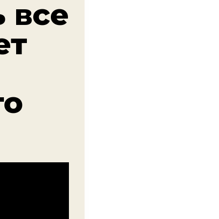
 все
ет
го