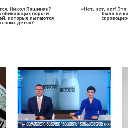
тся, Никол Пашинян?
«Нет, нет, нет! Это
а обивающих пороги
была ли к
ей, которые пытаются
спровоцир
о своих детях?