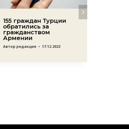
155 граждан Турции
Росси
обратились за
небо 
гражданством
ровно
Армении
Автор
Adm
Автор
редакция
17.12.2022