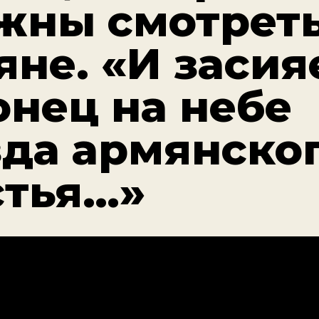
жны смотреть
яне. «И засия
онец на небе
зда армянско
стья…»