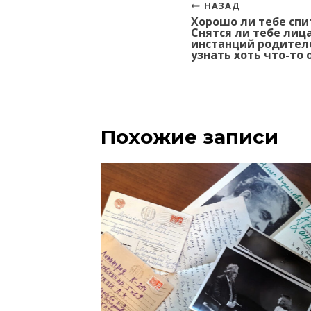
Навигация
НАЗАД
Хорошо ли тебе спи
по
Снятся ли тебе лиц
записям
инстанций родител
узнать хоть что-то 
Похожие записи