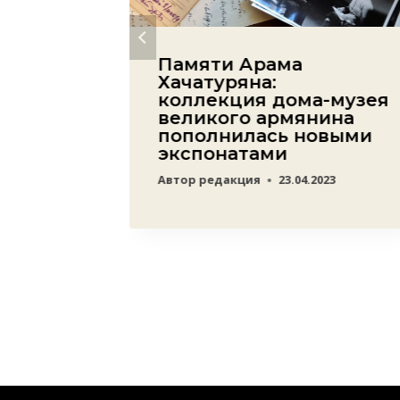
емья
Памяти Арама
Хачатуряна:
кого
коллекция дома-музея
великого армянина
ко
пополнилась новыми
экспонатами
19
Автор
редакция
23.04.2023