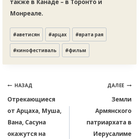
также в Канаде – в Торонто и
Монреале.
Метки
#
аветисян
#
арцах
#
врата рая
записи:
#
кинофестиваль
#
фильм
Навигация
НАЗАД
ДАЛЕЕ
по
Отрекающиеся
Земли
записям
от Арцаха, Муша,
Армянского
Вана, Сасуна
патриархата в
окажутся на
Иерусалиме