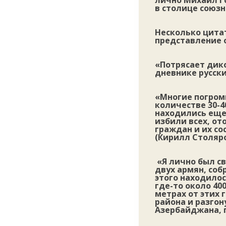
лично Михаил Г
в столице союз
Несколько цита
представление 
«Потрясает дико
дневнике русски
«Многие погромы
количестве 30-4
находились еще
избили всех, от
граждан и их со
(Кирилл Столяро
«Я лично был с
двух армян, соб
этого находило
где-то около 40
метрах от этих 
района и разгон
Азербайджана, г