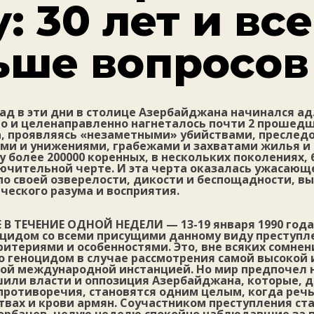
: 30 лет и все
ьше вопросов
зад в эти дни в столице Азербайджана начинался ад.
о и целенаправленно нагнеталось почти 2 прошедш
а, проявляясь «незаметными» убийствами, преслед
ми и унижениями, грабежами и захватами жилья и
у более 200000 коренных, в нескольких поколениях,
ючительной черте. И эта черта оказалась ужасающ
по своей озверелости, дикости и беспощадности, в
ческого разума и восприятия.
В ТЕЧЕНИЕ ОДНОЙ НЕДЕЛИ
— 13-19 января 1990 год
цидом со всеми присущими данному виду преступл
итериями и особенностями. Это, вне всяких сомнен
о геноцидом в случае рассмотрения самой высокой 
ой международной инстанцией. Но мир предпочел 
ршили власти и оппозиция Азербайджана, которые, 
ротиворечия, становятся одним целым, когда речь
твах и крови армян. Cоучастником преступления ст