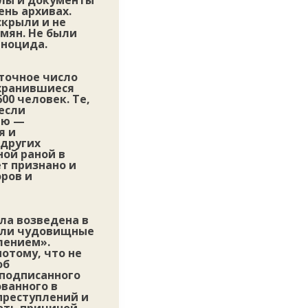
алы и документы
ень архивах.
скрыли и не
мян. Не были
еноцида.
 точное число
охранившиеся
00 человек. Те,
несли
ию —
я и
 других
ной раной в
ет признано и
оров и
ла возведена в
тали чудовищные
лением».
отому, что не
об
 подписанного
ванного в
преступлений и