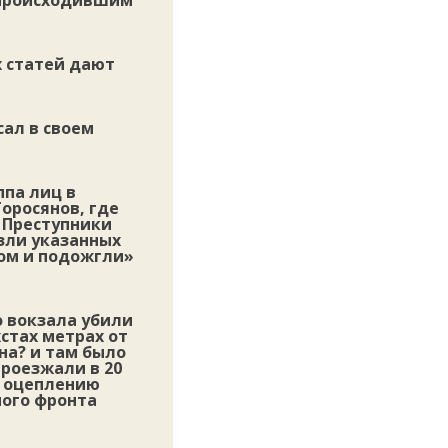
 происходившим
х статей дают
сал в своем
ппа лиц в
оросянов, где
 Преступники
езли указанных
ном и подожгли»
 вокзала убили
хстах метрах от
на? и там было
проезжали в 20
о оцеплению
ного фронта