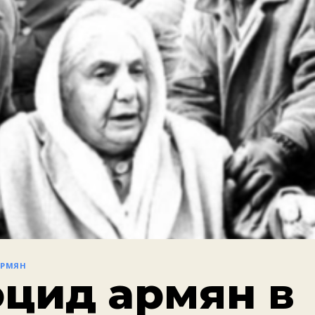
АРМЯН
оцид армян в