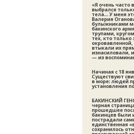
«Я очень часто 
выбрался только
тела… У меня эт
Валерия Оганова
булыжниками ма
бакинского армя
трупами, круго
тех, кто только
окровавленной, 
втыкали их прям
изнасиловали, и
— из воспомина
Начиная с 18 ян
Существуют свид
в море: людей п
установления п
БАКИНСКИЙ ГЕ
черная страница
прошедшее после
бакинцев были 
пострадали сам
единственная «в
сохранилось от