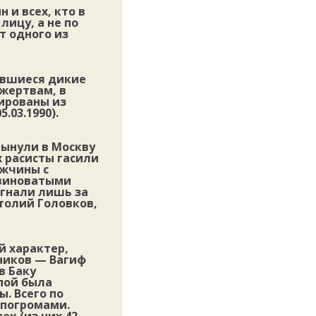
 и всех, кто в
лицу, а не по
т одного из
авшиеся дикие
жертвам, в
ированы из
.03.1990).
лынули в Москву
х расисты гасили
ужчины с
 виноватыми
згнали лишь за
толий Головков,
й характер,
ников — Вагиф
в Баку
пой была
ы. Всего по
 погромами.