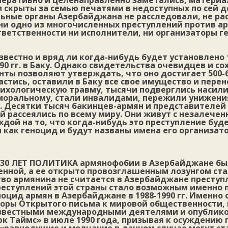
перативно и целенаправленно заметались, матери
скрыты за семью печатями в недоступных по сей д
ьные органы Азербайджана не расследовали, не ра
ни одно из многочисленных преступлений против ар
ветственности ни исполнители, ни организаторы г
известно и вряд ли когда-нибудь будет установлено
990 гг. в Баку. Однако свидетельства очевидцев и с
ты позволяют утверждать, что оно достигает 500-6
астись, оставили в Баку все свое имущество и пере
ихологическую травму, тысячи подверглись насил
моральному, стали инвалидами, пережили унижени
. Десятки тысяч бакинцев-армян и представителей
 рассеялись по всему миру. Они живут с незалечен
ждой на то, что когда-нибудь это преступление буд
как геноцид и будут названы имена его организат
30 ЛЕТ ПОЛИТИКА
армянофобии в Азербайджане бы
венной, а ее открыто провозглашенным лозунгом с
тво армянина не считается в Азербайджане преступ
еступлений этой страны стало возможным именно п
оцид армян в Азербайджане в 1988-1990 гг. Именно 
оры Открытого письма к мировой общественности,
известными международными деятелями и опублико
к Таймс» в июле 1990 года, призывая к осуждению 