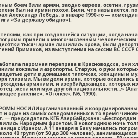
ным боем били армян, заодно евреев, осетин, грузин
епени был на армян похож. Били, что называется, по 
рал Александр Лебедь, в январе 1990-го — комендан
нига «За державу обидно»).
телями, как при создавшейся ситуации, когда нач
погромы привели к многочисленным человеческим 
десятки тысяч армян лишились крова, были депорт
гений Примаков, из выступления на сессии ВС СССР 05
аботала паромная переправа в Красноводске, они х
нили вокзалы и аэропорты. Старухи, о руки которы
раздетые дети в домашних тапочках, женщины и м
оря глазами. Мы видели армян, которые оказались
о рождены армянами, и азербайджанцев, которых и
, отец, жена или муж другой национальности…» (Ана
ющее ранение», «Огонек», N6, 1990).
ГРОМЫ НОСИЛИ
организованный и координированны
т и один из самых осведомленных в то время чинов
0 г. — председатель КГБ Азербайджана: «Беспорядки 
вились Народным фронтом. В новогоднюю ночь тол
аница с Ираном. А 11 января в Баку начались погром
коло 40 групп (от 50 до 300 человек), занимающихся