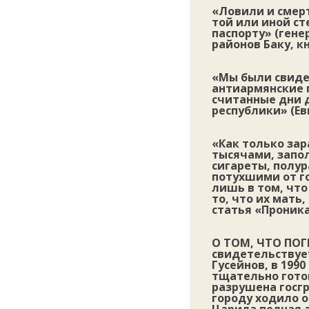
«Ловили и смерт
той или иной ст
паспорту» (гене
районов Баку, к
«Мы были свиде
антиармянские 
считанные дни 
республики» (Ев
«Как только зар
тысячами, запол
сигареты, полу
потухшими от г
лишь в том, чт
то, что их мать
статья «Проника
О ТОМ, ЧТО ПО
свидетельствуе
Гусейнов, в 199
тщательно гото
разрушена госгр
городу ходило о