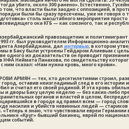
нархия. Милиция ничего не могла сделать. 59 челов
тогда убито, около 300 ранено». Естественно, Гусе
о том, что власти были заодно с оппозицией, в про
орядки были бы сразу пресечены, уже не говоря о т
дготовка» столь масштабного мероприятия просто 
севидящего ока КГБ — как союзного, так и республ
 азербайджанский правозащитник и политэмигрант
-1993 гг. был руководителем Информационно-аналит
дента Азербайджана, дал
интервью
, в котором утв
омы в Баку были устроены Гейдаром Алиевым с цел
тве одного из доказательств он приводит признание
 НФА Неймата Панахова, по свидетельству которог
 с ним сказал: «Нам нужна кровь, много крови».
РОВИ АРМЯН
— тех, кто десятилетиями строил, раз
 город, оставив неизгладимый след в его истории и 
бил и считал его своей родиной. И эта кровь обиль
ы и дворы Баку целую неделю — без каких-либо пр
ранительных органов и властей в целом, беспреде
оцарившийся в городе ад правил всем — город слов
де насилия и убийств невинных людей — стариков 
 «Теперь я знаю, что чувствовали евреи Германии в
ельнике «Круг» бывший бакинец, еврей по национал
дцем событий.