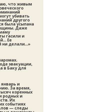
итаю, что живым
ловеческого
поминаний
могут убивать
наний другого
ся была усыпана
енщины. Даже
 маму
ты гасили и
ой… Ее
ой ни делали…»
паромах.
оде эвакуации,
а в Баку для
 январь и
нию. За время,
 тысяч коренных
и родных и
ств. Их
тих событиях
алов — следы