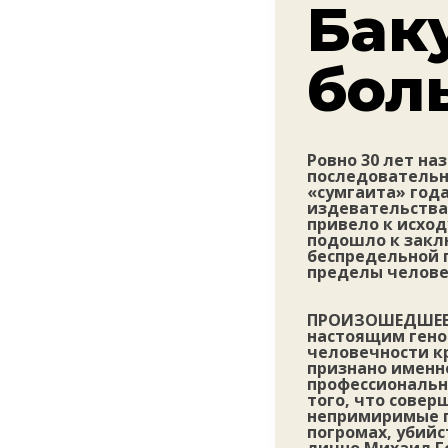
Баку
бол
Ровно 30 лет на
последовательн
«сумгаита» год
издевательства
привело к исход
подошло к закл
беспредельной 
пределы челове
ПРОИЗОШЕДШЕЕ 
настоящим гено
человечности кр
признано именн
профессиональн
того, что сове
непримиримые п
погромах, убийс