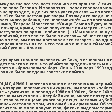
вижу во сне все это, хотя сколько лет прошло. И сч
 по воле Господа. И запах этот… запах горелого че
о не проходит, я до сих пор чувствую его» — из вос
. «Это были настоящие звери. Потому что люди не 
ленького ребенка, это невозможно!» — из воспоми
нина, Тиграна Мовсесова. «Улица Самеда Вургуна в
м пожары, крики, голые полуживые или мертвые ж
 заступался за армян, избивали. (…) Мы нашли нашу
избитой, все тело ее было в ожогах — об нее сигаре
о в тело, мы потом доставали эти сигареты по одн
спражнялись на нее, чего только они с нашей мам
ний Сусанны Авчиян.
варя армян начали вывозить из Баку, в основном на 
етельства о том, что убийства продолжались и в х
росто выбрасывали за борт. Лишь 20 января 1990 год
орядка были введены советские войска.
НОЦИД АРМЯН
навсегда вошел в историю как черный
, которую невозможно ни скрыть, ни предать забве
 «сумгаита», в период с 1988 по 1990 гг., более 240
изгнаны из столицы Азербайджана, многие потерял
и, став очевидцами ужасающих сцен насилия и убий
ина» состояла в том, что они были армянами. Об э
носительно мало документов, фото- и видеоматери