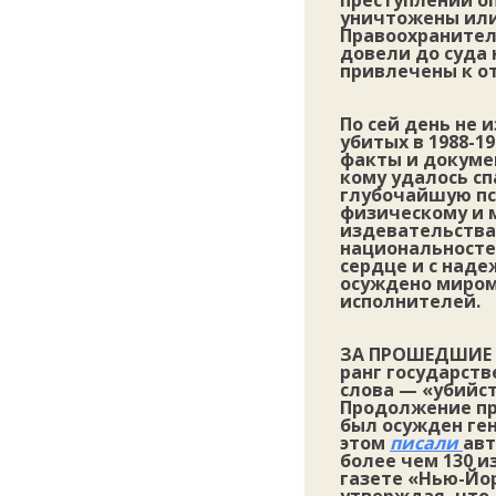
преступлений о
уничтожены или 
Правоохранител
довели до суда 
привлечены к от
По сей день не 
убитых в 1988-1
факты и докумен
кому удалось сп
глубочайшую пс
физическому и 
издевательства
национальностей
сердце и с наде
осуждено миром 
исполнителей.
ЗА ПРОШЕДШИЕ 
ранг государст
слова — «убийс
Продолжение пр
был осужден ген
этом
писали
авт
более чем 130 
газете «Нью-Йор