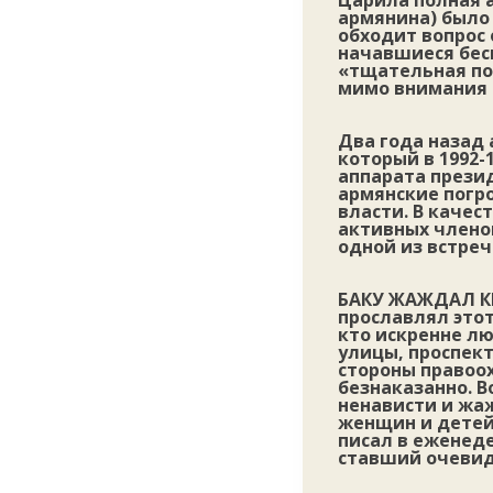
Царила полная а
армянина) было 
обходит вопрос 
начавшиеся бесп
«тщательная по
мимо внимания в
Два года назад
который в 1992
аппарата прези
армянские погр
власти. В качес
активных членов
одной из встреч
БАКУ ЖАЖДАЛ К
прославлял этот
кто искренне лю
улицы, проспект
стороны правоох
безнаказанно. В
ненависти и жаж
женщин и детей.
писал в еженед
ставший очеви