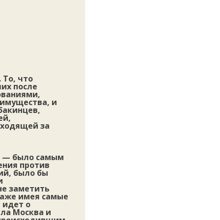
 То, что
их после
ованиями,
 имущества, и
 бакинцев,
ей,
ыходящей за
а — было самым
ения против
ий, было бы
и
не заметить
даже имея самые
 идет о
ала Москва и