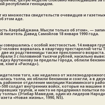
орбачев, целую неделю спокойно наблюдавшие за
ной республики геноцидом.
т из множества свидетельств очевидцев и газетны
об этом аде.
сть Азербайджана. Мысли только об этом», — запи
й писатель Давид Самойлов 18 января 1990 года.
 совершались с особой жестокостью. 14 января гру
0 человек ворвалась в квартиру престарелой четы Т
 две их родственницы также преклонного возраста.
обрали 3 с половиной тысячи рублей, насильно выв
седку Арутюнову за пределы города, облили бензи
в, книга «Распад»).
видетелем того, как недалеко от железнодорожного
ралась толпа, их облили бензином и сожгли, а в дву
сь районное отделение милиции Насиминского райо
0-500 солдат внутренних войск, которые на машине 
горевших трупов, и никто не предпринял попытки п
у толпы» (Этибар Мамедов, один из лидеров Народ
азета «Новая жизнь», 1990, N5).