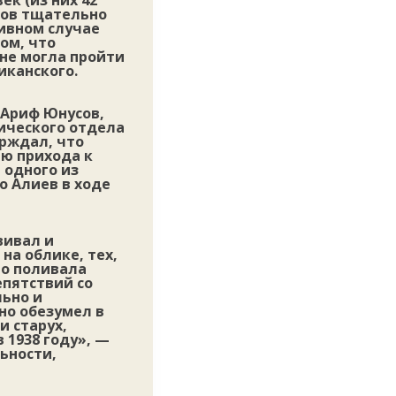
ек (из них 42
йнов тщательно
тивном случае
ом, что
не могла пройти
иканского.
 Ариф Юнусов,
ического отдела
ерждал, что
ью прихода к
 одного из
о Алиев в ходе
вивал и
на облике, тех,
но поливала
епятствий со
льно и
но обезумел в
и старух,
 1938 году», —
ьности,