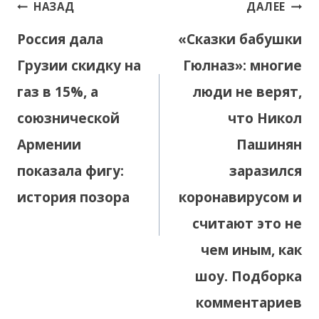
Навигация
НАЗАД
ДАЛЕЕ
по
Россия дала
«Сказки бабушки
записям
Грузии скидку на
Гюлназ»: многие
газ в 15%, а
люди не верят,
союзнической
что Никол
Армении
Пашинян
показала фигу:
заразился
история позора
коронавирусом и
считают это не
чем иным, как
шоу. Подборка
комментариев