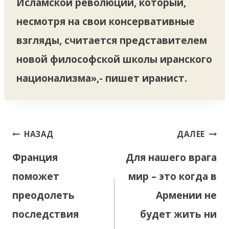
Исламской революции, который,
несмотря на свои консервативные
взгляды, считается представителем
новой философской школы иранского
национализма»,- пишет иранист.
Навигация
НАЗАД
ДАЛЕЕ
по
Франция
Для нашего врага
записям
поможет
мир – это когда в
преодолеть
Армении не
последствия
будет жить ни