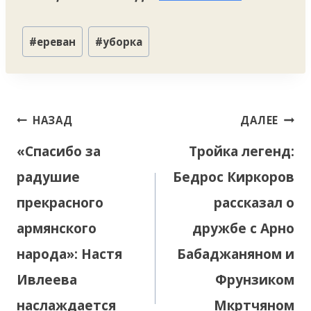
Метки
#
ереван
#
уборка
записи:
Навигация
НАЗАД
ДАЛЕЕ
по
«Спасибо за
Тройка легенд:
записям
радушие
Бедрос Киркоров
прекрасного
рассказал о
армянского
дружбе с Арно
народа»: Настя
Бабаджаняном и
Ивлеева
Фрунзиком
наслаждается
Мкртчяном