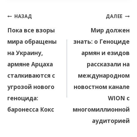
Навигация
НАЗАД
ДАЛЕЕ
по
Пока все взоры
Мир должен
записям
мира обращены
знать: о Геноциде
на Украину,
армян и езидов
армяне Арцаха
рассказали на
сталкиваются с
международном
угрозой нового
новостном канале
геноцида:
WION с
баронесса Кокс
многомиллионной
аудиторией