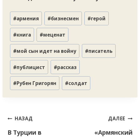
Метки
#
армения
#
бизнесмен
#
герой
записи:
#
книга
#
меценат
#
мой сын идет на войну
#
писатель
#
публицист
#
рассказ
#
Рубен Григорян
#
солдат
Навигация
НАЗАД
ДАЛЕЕ
по
В Турции в
«Армянский
записям