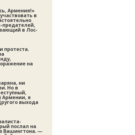
сь, Армения!»
 участвовать в
астоятельно
в-предателей,
вающий в Лос-
 протеста.
за
нду,
поражение на
чаряна, ни
и. Но в
реступный,
 Армении, я
Другого выхода
налиста-
рый послал на
з Вашингтона. —