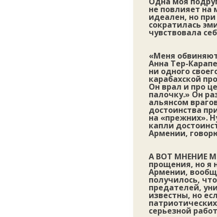
Одна моя подруг
не повлияет на 
идеален, но при
сократилась эми
чувствовала себ
«Меня обвиняют 
Анна Тер-Карапе
ни одного свое
карабахской про
Он врал и про ц
палочку.» Он ра
альянсом врагов
достоинства при
на «прежних». Н
капли достоинст
Армении, говор
А ВОТ МНЕНИЕ 
прощения, но я 
Армении, вообщ
получилось, чт
предателей, ун
известны, но ес
патриотических 
серьезной работ