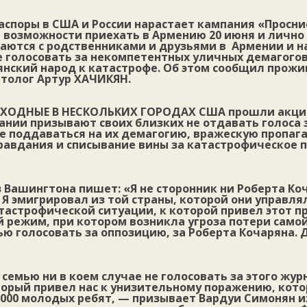
споры в США и России нарастает кампания «Просни
т возможности приехать в Армению 20 июня и лично
ваются с родственниками и друзьями в Армении и н
е голосовать за некомпетентных уличных демагого
нский народ к катастрофе. Об этом сообщил прожи
толог Артур ХАЧИКЯН.
ХОДНЫЕ В НЕСКОЛЬКИХ ГОРОДАХ США
прошли акции
ании призывают своих близких не отдавать голоса 
е поддаваться на их демагогию, вражескую пропага
равдания и списывание вины за катастрофическое 
 Вашингтона пишет: «Я не сторонник ни Роберта Ко
 Я эмигрировал из той страны, которой они управлял
тастрофической ситуации, к которой привел этот п
 режим, при котором возникла угроза потери самой
ю голосовать за оппозицию, за Роберта Кочаряна. 
 семью ни в коем случае не голосовать за этого жур
торый привел нас к унизительному поражению, кото
6000 молодых ребят, — призывает Вардуи Симонян и