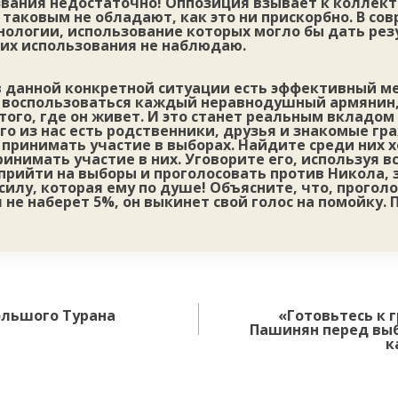
звания недостаточно! Оппозиция взывает к коллек
таковым не обладают, как это ни прискорбно. В со
нологии, использование которых могло бы дать рез
их использования не наблюдаю.
в данной конкретной ситуации есть эффективный м
воспользоваться каждый неравнодушный армянин,
того, где он живет. И это станет реальным вкладом
го из нас есть родственники, друзья и знакомые г
ринимать участие в выборах. Найдите среди них х
ринимать участие в них. Уговорите его, используя в
прийти на выборы и проголосовать против Никола, з
илу, которая ему по душе! Объясните, что, проголо
 не наберет 5%, он выкинет свой голос на помойку. 
ольшого Турана
«Готовьтесь к 
Пашинян перед выб
к