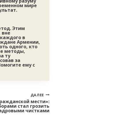
тивному разуму
временном мире
ультат.
етод. Этим
 вне
 каждого в
раждане Армении,
оть одного, кто
се методы,
а ту
совав за
Помогите ему с
ДАЛЕЕ
гражданской мести»:
орами стал грозить
адровыми чистками