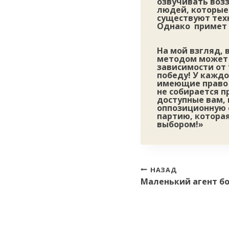
озвучивать воз
людей, которые 
существуют тех
Однако примет 
На мой взгляд, 
методом может 
зависимости от 
победу! У каждо
имеющие право п
не собирается п
доступные вам, 
оппозиционную с
партию, которая
выбором!»
Навигация
НАЗАД
Маленький агент б
по
записям