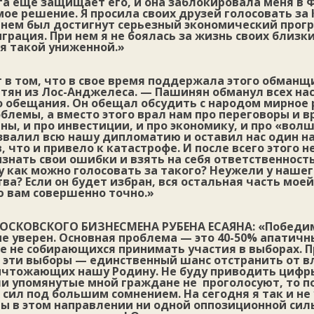
а еще защищает его, и она заблокировала меня в Ф
мое решение. Я просила своих друзей голосовать за 
 нем был достигнут серьезный экономический прогр
грация. При нем я не боялась за жизнь своих близки
я такой униженной.»
в том, что в свое время поддержала этого обманщ
тян из Лос-Анджелеса. — Пашинян обманул всех нас
го обещания. Он обещал обсудить с народом мирное
блемы, а вместо этого врал нам про переговоры и вр
ены, и про инвестиции, и про экономику, и про «вол
звалил всю нашу дипломатию и оставил нас один на
, что и привело к катастрофе. И после всего этого н
знать свои ошибки и взять на себя ответственность
у как можно голосовать за такого? Неужели у нашег
ва? Если он будет избран, вся остальная часть моей
ю вам совершенно точно.»
МОСКОВСКОГО БИЗНЕСМЕНА РУБЕНА ЕСАЯНА:
«Победи
не уверен. Основная проблема — это 40-50% апатич
е не собирающихся принимать участия в выборах. П
о эти выборы — единственный шанс отстранить от в
ичтожающих нашу Родину. Не буду приводить цифр
ли упомянутые мной граждане не проголосуют, то п
сил под большим сомнением. На сегодня я так и не
ы в этом направлении ни одной оппозиционной силы