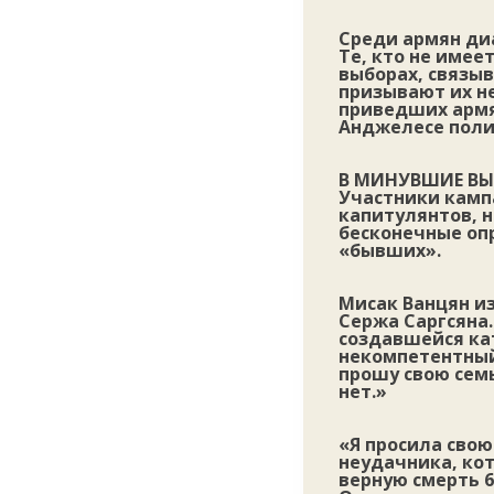
Среди армян диа
Те, кто не имее
выборах, связы
призывают их н
приведших армя
Анджелесе поли
В МИНУВШИЕ ВЫ
Участники камп
капитулянтов, н
бесконечные оп
«бывших».
Мисак Ванцян из
Сержа Саргсяна.
создавшейся ка
некомпетентный
прошу свою семь
нет.»
«Я просила свою
неудачника, ко
верную смерть 