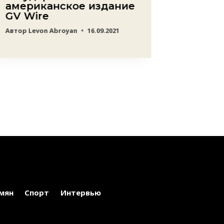
американское издание
Хосей
GV Wire
Автор
Lev
Автор
Levon Abroyan
16.09.2021
мян
Спорт
Интервью