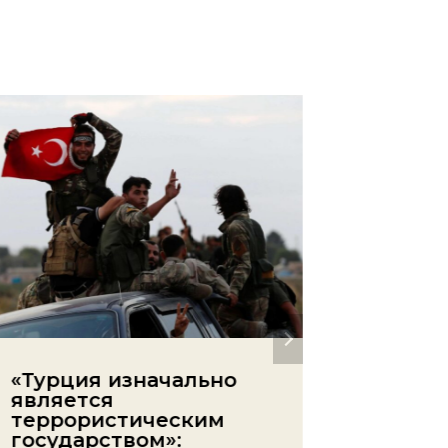
«Турция изначально
Коран
является
право 
террористическим
родин
государством»:
Армен