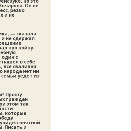
ейсбуке, но это
Кочаряна. Он не
есс, резко
х и не
ика, — cказала
 и не сдержал
 решение
ал про войну.
шебную
 один с
е нашел в себе
, все сваливая
о народа нет ни
 семьи уедет из
м? Прошу
ных граждан
ри этом так
ласти
ы, которые
обеда
 увидел внятной
. Писать и