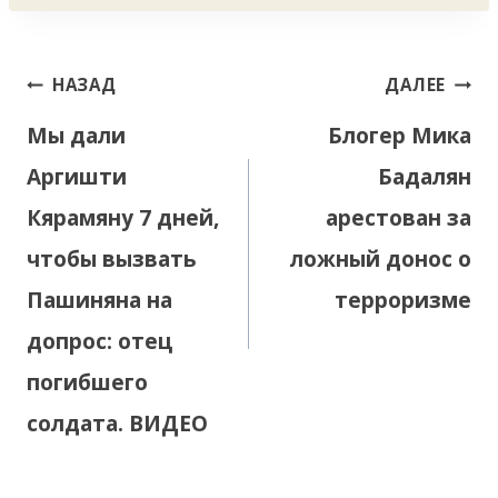
Навигация
НАЗАД
ДАЛЕЕ
по
Мы дали
Блогер Мика
записям
Аргишти
Бадалян
Кярамяну 7 дней,
арестован за
чтобы вызвать
ложный донос о
Пашиняна на
терроризме
допрос: отец
погибшего
солдата. ВИДЕО