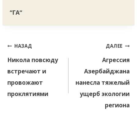
“ГА“
Навигация
НАЗАД
ДАЛЕЕ
по
Никола повсюду
Агрессия
записям
встречают и
Азербайджана
провожают
нанесла тяжелый
проклятиями
ущерб экологии
региона